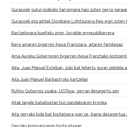
Gurasoek gutun bidezko harremana hasi zuten gerra garaia
Gurasoek eta aititek Donibane Lohitzunera ihes egin zuten 
Bartzelonara bueltatu ziren, lurralde errepublikarrera
Bere amaren bigarren ihesa Frantziara, aitaren familiagaz
Ama Aurelia Gutierrezen bigarren ihesa Franztaiko kontzen
Aita, Juan Manuel Esteban, zubi bat lehertu guran zebilela a
Aita Juan Manuel Barbastroko kartzelan
Rufino Gutierrez osaba, UGTkoa, gerran desagertu zen
Aitak langile batailoietan bizi izandakoaren kronika
Aita gerrako kide bat bisitatzera joan ze, baina desagertua
Gerrako komisarioaren bisita etxean