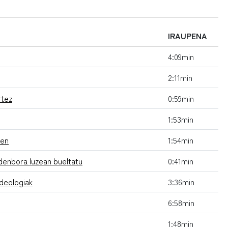
IRAUPENA
4:09min
2:11min
rtez
0:59min
1:53min
zen
1:54min
n denbora luzean bueltatu
0:41min
deologiak
3:36min
6:58min
1:48min