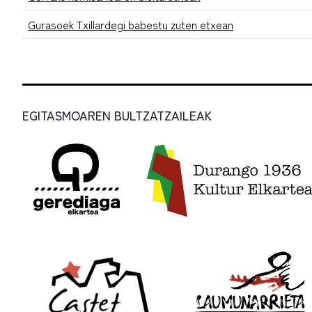
Gurasoek Txillardegi babestu zuten etxean
EGITASMOAREN BULTZATZAILEAK