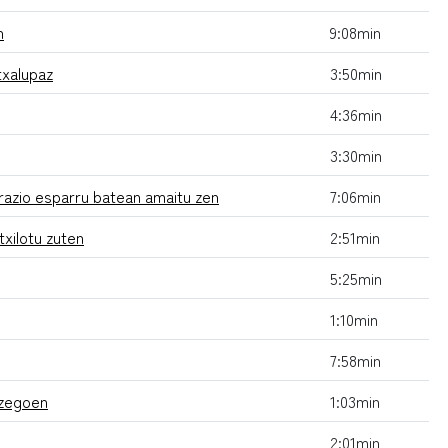
n
9:08min
txalupaz
3:50min
4:36min
3:30min
trazio esparru batean amaitu zen
7:06min
txilotu zuten
2:51min
5:25min
1:10min
7:58min
 zegoen
1:03min
2:01min