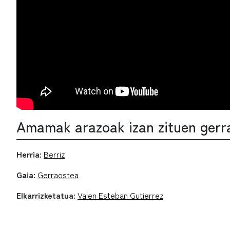
Amamak arazoak izan zituen gerr
Herria:
Berriz
Gaia:
Gerraostea
Elkarrizketatua:
Valen Esteban Gutierrez