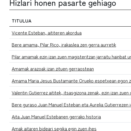
Hizlari honen pasarte gehiago
TITULUA
Vicente Esteban, aititeren akordua
Bere amama, Pilar Rico, irakaslea zen gerra aurretik
Pilar amamak ezin izan zuen magisteritzan jarraitu hainbat u
Amamak arazoak izan zituen gerraostean
Amama Maria Jesus Bustamante Orueko espetxean egon 
Valentin Gutierrez aititek, itsasgizona zenak, ezin izan zue
Bere guraso Juan Manuel Esteban eta Aurelia Gutierrezen i
Aita Juan Manuel Estebanen gerrako historia
Amak aitaren bideari segika egin zuen ihes