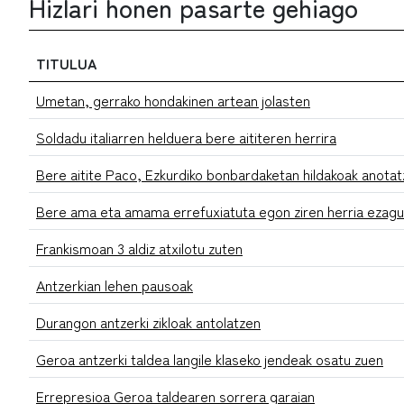
Hizlari honen pasarte gehiago
TITULUA
Umetan, gerrako hondakinen artean jolasten
Soldadu italiarren helduera bere aititeren herrira
Bere aitite Paco, Ezkurdiko bonbardaketan hildakoak anotatz
Bere ama eta amama errefuxiatuta egon ziren herria ezagu
Frankismoan 3 aldiz atxilotu zuten
Antzerkian lehen pausoak
Durangon antzerki zikloak antolatzen
Geroa antzerki taldea langile klaseko jendeak osatu zuen
Errepresioa Geroa taldearen sorrera garaian