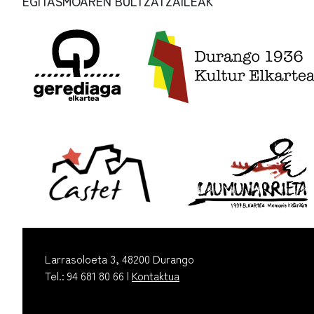
EGITASMOAREN BULTZATZAILEAK
Larrasoloeta 3, 48200 Durango
Tel.: 94 681 80 66 |
Kontaktua