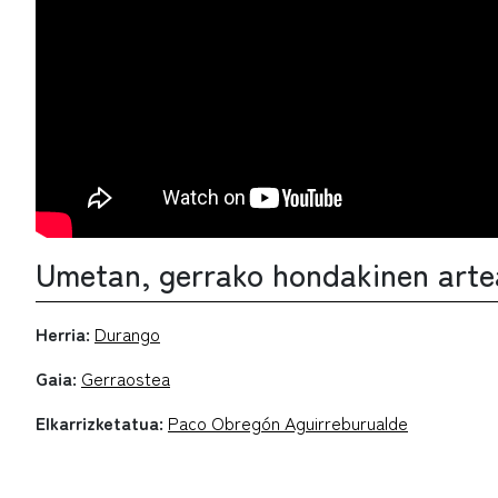
Umetan, gerrako hondakinen arte
Herria:
Durango
Gaia:
Gerraostea
Elkarrizketatua:
Paco Obregón Aguirreburualde