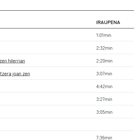
IRAUPENA
1:01min
2:32min
en hilerrian
2:20min
tzera joan zen
3:07min
4:42min
3:27min
3:05min
7:36min