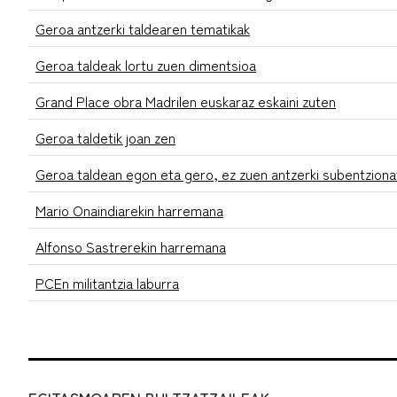
Geroa antzerki taldearen tematikak
Geroa taldeak lortu zuen dimentsioa
Grand Place obra Madrilen euskaraz eskaini zuten
Geroa taldetik joan zen
Geroa taldean egon eta gero, ez zuen antzerki subentziona
Mario Onaindiarekin harremana
Alfonso Sastrerekin harremana
PCEn militantzia laburra