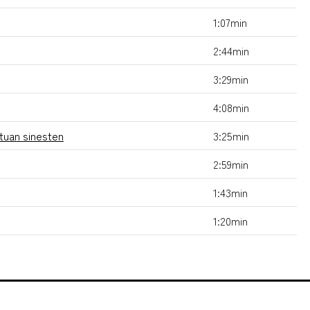
1:07min
2:44min
3:29min
4:08min
tuan sinesten
3:25min
2:59min
1:43min
1:20min