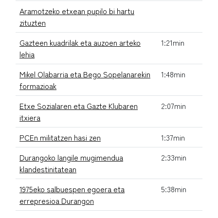
Aramotzeko etxean pupilo bi hartu
zituzten
Gazteen kuadrilak eta auzoen arteko
1:21min
lehia
Mikel Olabarria eta Bego Sopelanarekin
1:48min
formazioak
Etxe Sozialaren eta Gazte Klubaren
2:07min
itxiera
PCEn militatzen hasi zen
1:37min
Durangoko langile mugimendua
2:33min
klandestinitatean
1975eko salbuespen egoera eta
5:38min
errepresioa Durangon