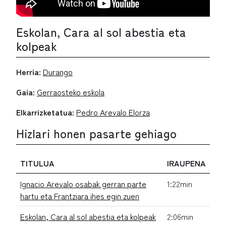
Eskolan, Cara al sol abestia eta
kolpeak
Herria:
Durango
Gaia:
Gerraosteko eskola
Elkarrizketatua:
Pedro Arevalo Elorza
Hizlari honen pasarte gehiago
TITULUA
IRAUPENA
Ignacio Arevalo osabak gerran parte
1:22min
hartu eta Frantziara ihes egin zuen
Eskolan, Cara al sol abestia eta kolpeak
2:06min