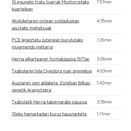
10 eguneko tratu txarrak Montorretako
7:57min
kuartelean
Atxiloketaren ostean soldaduskan
4:35min
jasotako mehatxuak
PCE legeztatu zutenean burututako
1:26min
mugimendu militarra
Herria elkartearen formalizazioa 1977an
3:06min
Txabolaren bila Oviedora joan zirenekoa
4:03min
Auzoaren izen aldaketa, Esteban Bilbao
1:42min
zenetik Aramotzera
Txabolatik Herria tabernarako pausoa
3:39min
70eko hamarkadari buruz hausnarketa
1:11min