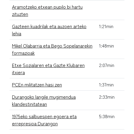
Aramotzeko etxean pupilo bi hartu
zituzten
Gazteen kuadrilak eta auzoen arteko
1:21min
lehia
Mikel Olabarria eta Bego Sopelanarekin
1:48min
formazioak
Etxe Sozialaren eta Gazte Klubaren
2:07min
itxiera
PCEn militatzen hasi zen
1:37min
Durangoko langile mugimendua
2:33min
klandestinitatean
1975eko salbuespen egoera eta
5:38min
errepresioa Durangon