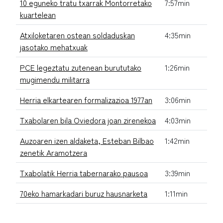
10 eguneko tratu txarrak Montorretako
7:57min
kuartelean
Atxiloketaren ostean soldaduskan
4:35min
jasotako mehatxuak
PCE legeztatu zutenean burututako
1:26min
mugimendu militarra
Herria elkartearen formalizazioa 1977an
3:06min
Txabolaren bila Oviedora joan zirenekoa
4:03min
Auzoaren izen aldaketa, Esteban Bilbao
1:42min
zenetik Aramotzera
Txabolatik Herria tabernarako pausoa
3:39min
70eko hamarkadari buruz hausnarketa
1:11min