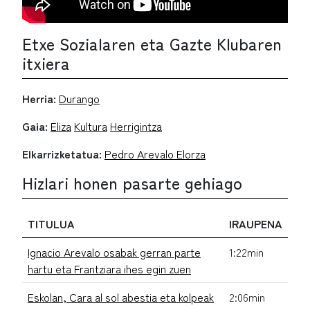
Etxe Sozialaren eta Gazte Klubaren
itxiera
Herria:
Durango
Gaia:
Eliza
Kultura
Herrigintza
Elkarrizketatua:
Pedro Arevalo Elorza
Hizlari honen pasarte gehiago
TITULUA
IRAUPENA
Ignacio Arevalo osabak gerran parte
1:22min
hartu eta Frantziara ihes egin zuen
Eskolan, Cara al sol abestia eta kolpeak
2:06min