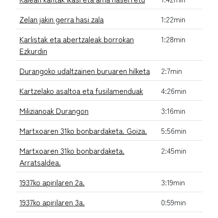
Zelan jakin gerra hasi zala
1:22min
Karlistak eta abertzaleak borrokan
1:28min
Ezkurdin
Durangoko udaltzainen buruaren hilketa
2:7min
Kartzelako asaltoa eta fusilamenduak
4:26min
Milizianoak Durangon
3:16min
Martxoaren 31ko bonbardaketa. Goiza.
5:56min
Martxoaren 31ko bonbardaketa.
2:45min
Arratsaldea.
1937ko apirilaren 2a.
3:19min
1937ko apirilaren 3a.
0:59min