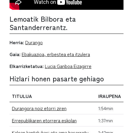
Lemoatik Bilbora eta
Santanderrerantz.
Herria:
Durango
Gaia:
Ebakuazioa, erbestea eta itzulera
Elkarrizketatua:
Lucia Ganboa Eizagirre
Hizlari honen pasarte gehiago
TITULUA
IRAUPENA
Durangora noiz etorri ziren
1:54min
Errepublikaren etorrera eskolan
1:37min
Kalean kantak ikasi eta ama haserretu
1:42min