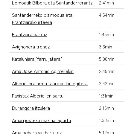
Lemoatik Bilbora eta Santanderrerantz.
2:41min
Santanderreko bizimodua eta
4:54min
Frantziarako irteera
Frantziara barkuz
1:45min
Avignonera trenez
3:3min
Kataluniara "farru jatera"
5:00min
Ama Jose Antonio Agirrerekin
2:45min
Alberic-era arma fabrikan lan egitera
2:42min
Faxistak Alberic-en sartu
1:31min
Durangora itzulera
2:16min
Amari josteko makina lapurtu
1:33min
Ama beharrean hartu ez
5:12min