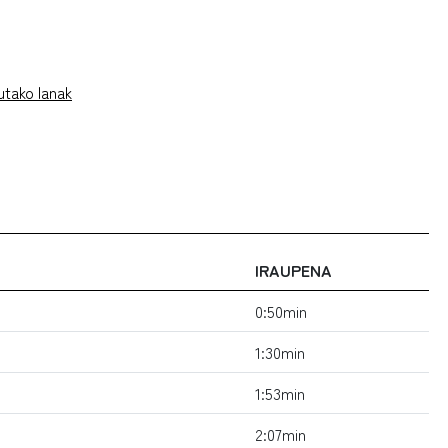
utako lanak
IRAUPENA
0:50min
1:30min
1:53min
2:07min