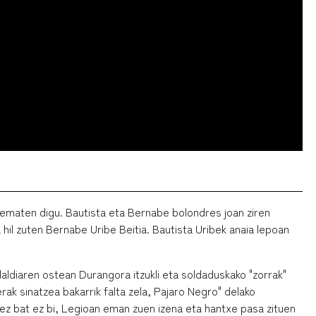
 ematen digu. Bautista eta Bernabe bolondres joan ziren
 hil zuten Bernabe Uribe Beitia. Bautista Uribek anaia lepoan
laldiaren ostean Durangora itzukli eta soldaduskako "zorrak"
k sinatzea bakarrik falta zela, Pajaro Negro" delako
, ez bat ez bi, Legioan eman zuen izena eta hantxe pasa zituen