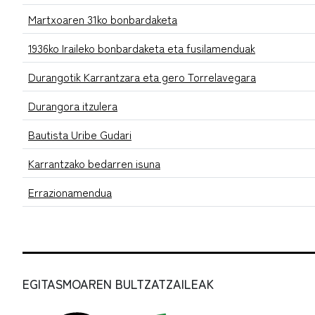
Martxoaren 31ko bonbardaketa
1936ko Iraileko bonbardaketa eta fusilamenduak
Durangotik Karrantzara eta gero Torrelavegara
Durangora itzulera
Bautista Uribe Gudari
Karrantzako bedarren isuna
Errazionamendua
EGITASMOAREN BULTZATZAILEAK