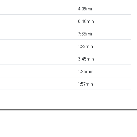
4:09min
0:48min
7:35min
1:29min
3:45min
1:26min
1:57min