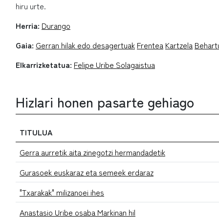
hiru urte.
Herria:
Durango
Gaia:
Gerran hilak edo desagertuak
Frentea
Kartzela
Behart
Elkarrizketatua:
Felipe Uribe Solagaistua
Hizlari honen pasarte gehiago
TITULUA
Gerra aurretik aita zinegotzi hermandadetik
Gurasoek euskaraz eta semeek erdaraz
"Txarakak" milizanoei ihes
Anastasio Uribe osaba Markinan hil