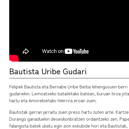
Bautista Uribe Gudari
Felipek Bautista eta Bernabe Uribe Beitia lehengusuen berri
gudariekin. Lemoatxeko batailetako batean, buruan tiroa jota
hartu eta Amorebietako hilerrira eroan zuen.
Bautistak gerran jarraitu zuen preso hartu zuten arte. Kartze
Durango ganaduekin deseskonbratzen ordaintzeko zen. Papera
falangista batek ukatu egin zion eskubide hori eta Bautistak