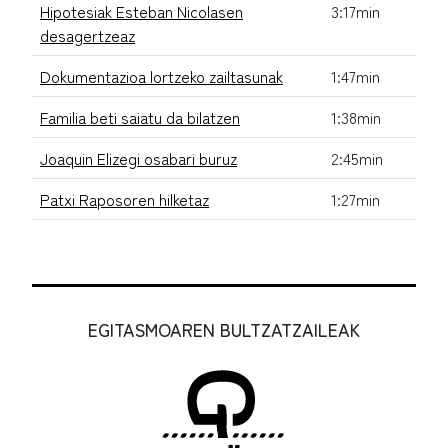
Hipotesiak Esteban Nicolasen
3:17min
desagertzeaz
Dokumentazioa lortzeko zailtasunak
1:47min
Familia beti saiatu da bilatzen
1:38min
Joaquin Elizegi osabari buruz
2:45min
Patxi Raposoren hilketaz
1:27min
EGITASMOAREN BULTZATZAILEAK