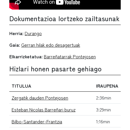
Dokumentazioa lortzeko zailtasunak
Herria:
Durango
Gaia:
Gerran hilak edo desagertuak
Elkarrizketatua:
Barreñatarrak Pontejosen
Hizlari honen pasarte gehiago
TITULUA
IRAUPENA
Zergatik dauden Pontejosen
2:36min
Esteban Nicolas Barreñari buruz
3:29min
Bilbo-Santander-Frantzia
1:16min