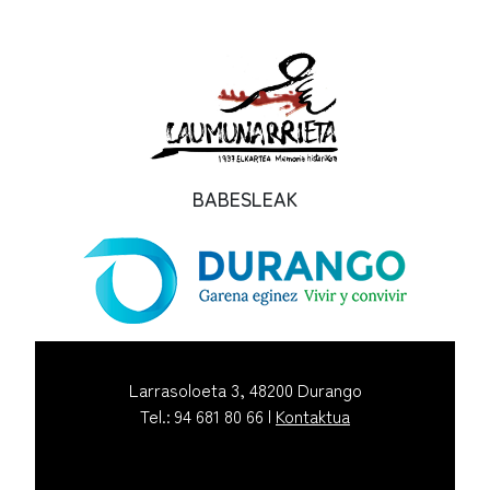
BABESLEAK
Larrasoloeta 3, 48200 Durango
Tel.: 94 681 80 66 |
Kontaktua