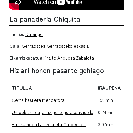
La panaderia Chiquita
Herria:
Durango
Gaia:
Gerraostea
Gerraosteko eskasia
Elkarrizketatua:
Maite Andueza Zabaleta
Hizlari honen pasarte gehiago
TITULUA
IRAUPENA
Gerra hasi eta Mendarora
1:23min
Umeek arreta jarriz gero gurasoak isildu
0:24min
Emakumeen kartzela eta Chiloeches
3:07min