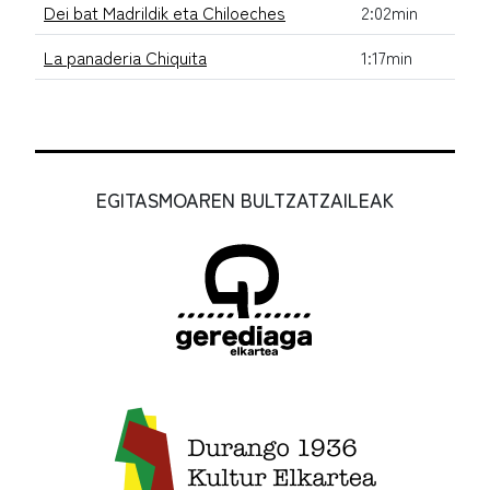
Dei bat Madrildik eta Chiloeches
2:02min
La panaderia Chiquita
1:17min
EGITASMOAREN BULTZATZAILEAK