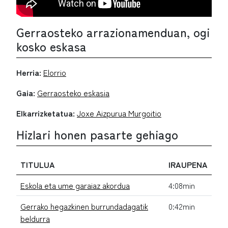
Gerraosteko arrazionamenduan, ogi
kosko eskasa
Herria:
Elorrio
Gaia:
Gerraosteko eskasia
Elkarrizketatua:
Joxe Aizpurua Murgoitio
Hizlari honen pasarte gehiago
TITULUA
IRAUPENA
Eskola eta ume garaiaz akordua
4:08min
Gerrako hegazkinen burrundadagatik
0:42min
beldurra