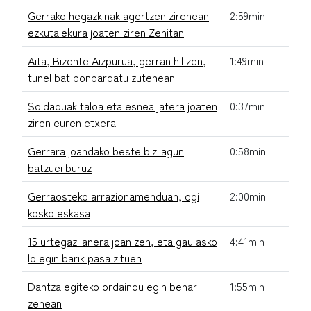
Gerrako hegazkinak agertzen zirenean
2:59min
ezkutalekura joaten ziren Zenitan
Aita, Bizente Aizpurua, gerran hil zen,
1:49min
tunel bat bonbardatu zutenean
Soldaduak taloa eta esnea jatera joaten
0:37min
ziren euren etxera
Gerrara joandako beste bizilagun
0:58min
batzuei buruz
Gerraosteko arrazionamenduan, ogi
2:00min
kosko eskasa
15 urtegaz lanera joan zen, eta gau asko
4:41min
lo egin barik pasa zituen
Dantza egiteko ordaindu egin behar
1:55min
zenean