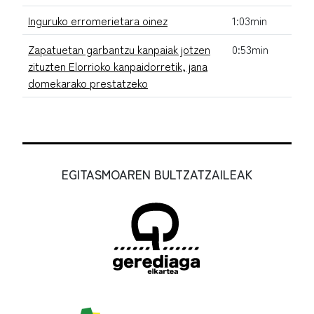
Inguruko erromerietara oinez
1:03min
Zapatuetan garbantzu kanpaiak jotzen
0:53min
zituzten Elorrioko kanpaidorretik, jana
domekarako prestatzeko
EGITASMOAREN BULTZATZAILEAK