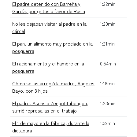
El padre detenido con Barreña y
1:22min
García, por gritos a favor de Rusia
No les dejaban visitar al padre en la
1:20min
cárcel
El pan, un alimento muy preciado en la
1:21min
posguerra
El racionamiento y el hambre en la
0:54min
posguerra
Cómo se las arregló la madre, Angeles
1:18min
Bayo, con 3 hijos
El padre, Asensio Zengotitabengoa,
1:23min
sufrió represalias en el trabajo
El 1 de mayo en la fábrica, durante la
1:39min
dictadura