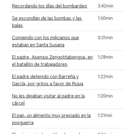
Recordando los días del bombardeo
3:42min
Se escondían de las bombas y las
1:00min
balas
Comiendo con los milicianos que
0:31min
estaban en Santa Susana
El padre, Asensio Zengotitabengoa, en
1:28min
el batallón de trabajadores
El padre detenido con Barreña y
1:22min
García, por gritos a favor de Rusia
No les dejaban visitar al padre en la
1:20min
cárcel
El pan, un alimento muy preciado en la
1:21min
posguerra