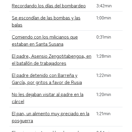
Recordando los días del bombardeo
3:42min
Se escondían de las bombas y las
1:00min
balas
Comiendo con los milicianos que
0:31min
estaban en Santa Susana
El padre, Asensio Zengotitabengoa, en
1:28min
el batallón de trabajadores
El padre detenido con Barreña y
1:22min
García, por gritos a favor de Rusia
No les dejaban visitar al padre en la
1:20min
cárcel
El pan, un alimento muy preciado en la
1:21min
posguerra