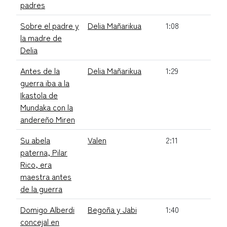
padres
Sobre el padre y
Delia Mañarikua
1:08
la madre de
Delia
Antes de la
Delia Mañarikua
1:29
guerra iba a la
Ikastola de
Mundaka con la
andereño Miren
Su abela
Valen
2:11
paterna, Pilar
Rico, era
maestra antes
de la guerra
Domigo Alberdi
Begoña y Jabi
1:40
concejal en