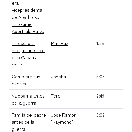
era
vicepresidenta
de Abadiñoko
Emakume
Abertzale Batza
La escuela:
Mari Paz
1:55
monjas que solo
enseñaban a
rezar
Cómo era sus
Joseba
3:05
padres
Kalebarria antes
Tere
2:49
de la guerra
Familia del padre
Jose Ramon
3:02
antes de la
"Raymond"
guerra