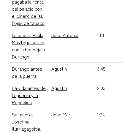
pagaba la renta
del palacio con
el dinero de las
hojas de tabaco
la abuela, Paula
Jose Antonio
1:01
Maiztegi, solía ir
con la bendeja a
Durango
Durango antes
Agustin
3:45
de la guerra
La vida antes de
Agustin
2:03
la guerra y la
República
Su madre,
Jose Mari
1:24
Josefina
Iturriagagoitia,