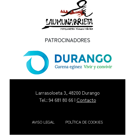
PATROCINADORES
Larrasoloeta 3, 48200 Durango
Tel.: 94 681 80 66 |
Contacto
AVISO LEGAL
POLÍTICA DE COOKIES