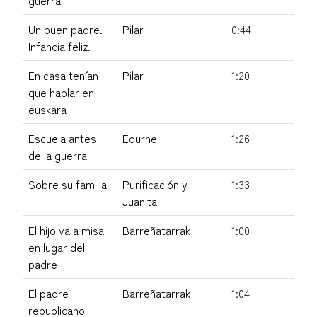
Un buen padre.
Pilar
0:44
Infancia feliz.
En casa tenían
Pilar
1:20
que hablar en
euskara
Escuela antes
Edurne
1:26
de la guerra
Sobre su familia
Purificación y
1:33
Juanita
El hijo va a misa
Barreñatarrak
1:00
en lugar del
padre
El padre
Barreñatarrak
1:04
republicano