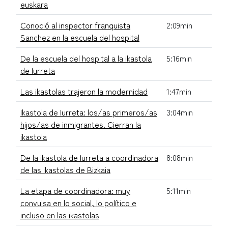
euskara
Conoció al inspector franquista
2:09min
Sanchez en la escuela del hospital
De la escuela del hospital a la ikastola
5:16min
de Iurreta
Las ikastolas trajeron la modernidad
1:47min
Ikastola de Iurreta: los/as primeros/as
3:04min
hijos/as de inmigrantes. Cierran la
ikastola
De la ikastola de Iurreta a coordinadora
8:08min
de las ikastolas de Bizkaia
La etapa de coordinadora: muy
5:11min
convulsa en lo social, lo político e
incluso en las ikastolas