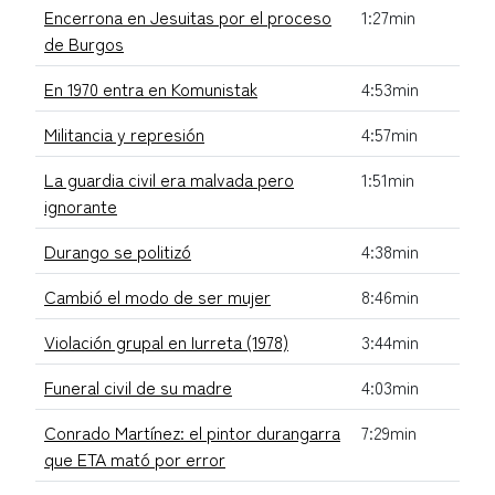
Encerrona en Jesuitas por el proceso
1:27min
de Burgos
En 1970 entra en Komunistak
4:53min
Militancia y represión
4:57min
La guardia civil era malvada pero
1:51min
ignorante
Durango se politizó
4:38min
Cambió el modo de ser mujer
8:46min
Violación grupal en Iurreta (1978)
3:44min
Funeral civil de su madre
4:03min
Conrado Martínez: el pintor durangarra
7:29min
que ETA mató por error