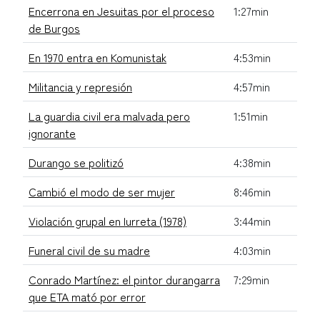
Encerrona en Jesuitas por el proceso
1:27min
de Burgos
En 1970 entra en Komunistak
4:53min
Militancia y represión
4:57min
La guardia civil era malvada pero
1:51min
ignorante
Durango se politizó
4:38min
Cambió el modo de ser mujer
8:46min
Violación grupal en Iurreta (1978)
3:44min
Funeral civil de su madre
4:03min
Conrado Martínez: el pintor durangarra
7:29min
que ETA mató por error