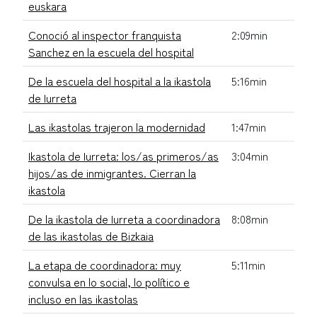
euskara
Conoció al inspector franquista
2:09min
Sanchez en la escuela del hospital
De la escuela del hospital a la ikastola
5:16min
de Iurreta
Las ikastolas trajeron la modernidad
1:47min
Ikastola de Iurreta: los/as primeros/as
3:04min
hijos/as de inmigrantes. Cierran la
ikastola
De la ikastola de Iurreta a coordinadora
8:08min
de las ikastolas de Bizkaia
La etapa de coordinadora: muy
5:11min
convulsa en lo social, lo político e
incluso en las ikastolas