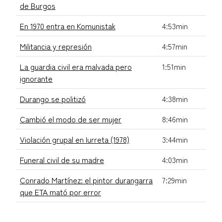
de Burgos
En 1970 entra en Komunistak
4:53min
Militancia y represión
4:57min
La guardia civil era malvada pero
1:51min
ignorante
Durango se politizó
4:38min
Cambió el modo de ser mujer
8:46min
Violación grupal en Iurreta (1978)
3:44min
Funeral civil de su madre
4:03min
Conrado Martínez: el pintor durangarra
7:29min
que ETA mató por error