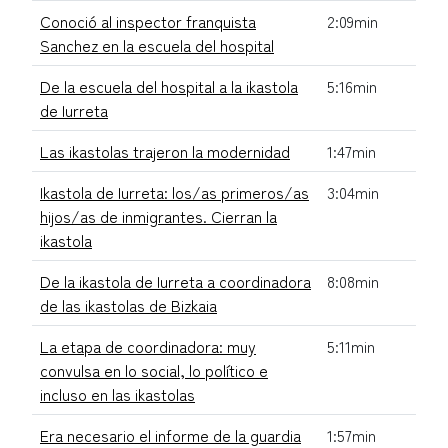
Conoció al inspector franquista
2:09min
Sanchez en la escuela del hospital
De la escuela del hospital a la ikastola
5:16min
de Iurreta
Las ikastolas trajeron la modernidad
1:47min
Ikastola de Iurreta: los/as primeros/as
3:04min
hijos/as de inmigrantes. Cierran la
ikastola
De la ikastola de Iurreta a coordinadora
8:08min
de las ikastolas de Bizkaia
La etapa de coordinadora: muy
5:11min
convulsa en lo social, lo político e
incluso en las ikastolas
Era necesario el informe de la guardia
1:57min