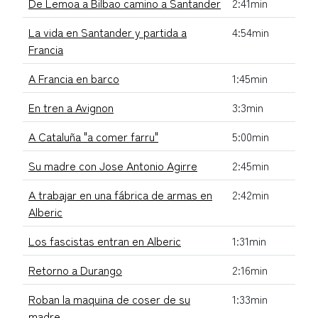
De Lemoa a Bilbao camino a Santander
2:41min
La vida en Santander y partida a
4:54min
Francia
A Francia en barco
1:45min
En tren a Avignon
3:3min
A Cataluña "a comer farru"
5:00min
Su madre con Jose Antonio Agirre
2:45min
A trabajar en una fábrica de armas en
2:42min
Alberic
Los fascistas entran en Alberic
1:31min
Retorno a Durango
2:16min
Roban la maquina de coser de su
1:33min
madre