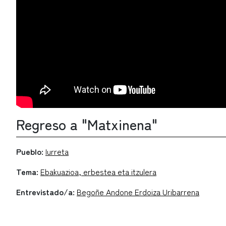
Regreso a "Matxinena"
Pueblo:
Iurreta
Tema:
Ebakuazioa, erbestea eta itzulera
Entrevistado/a:
Begoñe Andone Erdoiza Uribarrena