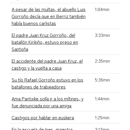
A pesar de las multas, el abuello Luis
1:04min
Gorroño decía que en Berriz también
había buenos carlistas
El padre Juan Kruz Gorroño, del
3:33min
batallón Kirikiño, estuvo preso en
Santoña
El accidente del padre Juan Kruz, el
2:35min
castigo y la vuelta a casa
Su tío Rafael Gorroño estuvo en los
5:36min
batallones de trabajadores
Ama Pantxike solía ir a los mítines, y
1:44min
fue denunciada por una amiga
Castigos por hablar en euskera
1:25min
En la escuela de Ines, maestra
3:13min