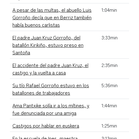
A pesar de las multas, el abuello Luis
1:04min
Gorroño decía que en Berriz también
había buenos carlistas
El padre Juan Kruz Gorroño, del
3:33min
batallón Kirikiño, estuvo preso en
Santoña
El accidente del padre Juan Kruz, el
2:35min
castigo y la vuelta a casa
Su tío Rafael Gorroño estuvo en los
5:36min
batallones de trabajadores
Ama Pantxike solía ir a los mítines, y
1:44min
fue denunciada por una amiga
Castigos por hablar en euskera
1:25min
En la escuela de Ines, maestra
3:13min