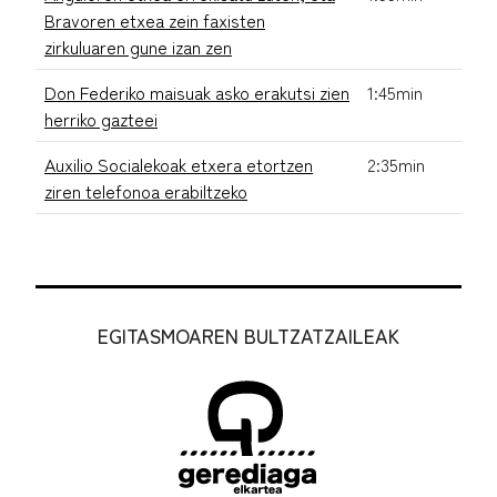
Bravoren etxea zein faxisten
zirkuluaren gune izan zen
Don Federiko maisuak asko erakutsi zien
1:45min
herriko gazteei
Auxilio Socialekoak etxera etortzen
2:35min
ziren telefonoa erabiltzeko
EGITASMOAREN BULTZATZAILEAK