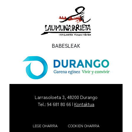
BABESLEAK
Larrasoloeta 3, 48200 Durango
Tel.: 94 681 80 66 |
Kontaktua
LEGE OHARRA
COOKIEN OHARRA