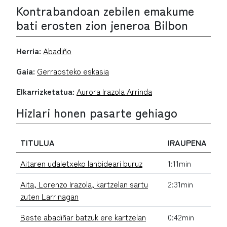
Kontrabandoan zebilen emakume
bati erosten zion jeneroa Bilbon
Herria:
Abadiño
Gaia:
Gerraosteko eskasia
Elkarrizketatua:
Aurora Irazola Arrinda
Hizlari honen pasarte gehiago
TITULUA
IRAUPENA
Aitaren udaletxeko lanbideari buruz
1:11min
Aita, Lorenzo Irazola, kartzelan sartu
2:31min
zuten Larrinagan
Beste abadiñar batzuk ere kartzelan
0:42min