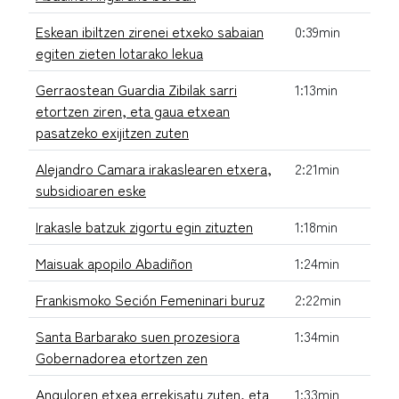
Eskean ibiltzen zirenei etxeko sabaian
0:39min
egiten zieten lotarako lekua
Gerraostean Guardia Zibilak sarri
1:13min
etortzen ziren, eta gaua etxean
pasatzeko exijitzen zuten
Alejandro Camara irakaslearen etxera,
2:21min
subsidioaren eske
Irakasle batzuk zigortu egin zituzten
1:18min
Maisuak apopilo Abadiñon
1:24min
Frankismoko Seción Femeninari buruz
2:22min
Santa Barbarako suen prozesiora
1:34min
Gobernadorea etortzen zen
Anguloren etxea errekisatu zuten, eta
1:33min