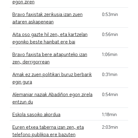
egon ziren
Bravo faxistak zerikusia izan zuen
0:53min
aitaren askapenean
Aita oso gazte hil zen, eta kartzelan
0:56min
egoniko beste hainbat ere bai
Bravo faxista bere aitapunteko izan
1:06min
zen, derrigorrean
Amak ez zuen politikari buruz berbarik
0:31min
egin gura
Alemaniar naziak Abadiñon egon zirela
0:54min
entzun du
Eskola sasoiko akordua
1:18min
Euren etxea taberna izan zen, eta
2:03min
telefono publikoa ere bazuten