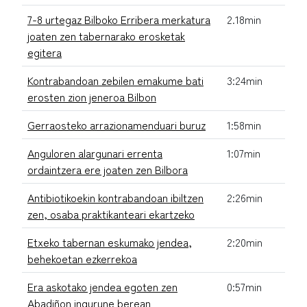
7-8 urtegaz Bilboko Erribera merkatura
2.18min
joaten zen tabernarako erosketak
egitera
Kontrabandoan zebilen emakume bati
3:24min
erosten zion jeneroa Bilbon
Gerraosteko arrazionamenduari buruz
1:58min
Anguloren alargunari errenta
1:07min
ordaintzera ere joaten zen Bilbora
Antibiotikoekin kontrabandoan ibiltzen
2:26min
zen, osaba praktikanteari ekartzeko
Etxeko tabernan eskumako jendea,
2:20min
behekoetan ezkerrekoa
Era askotako jendea egoten zen
0:57min
Abadiñon ingurune berean