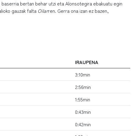
n baserria bertan behar utzi eta Alonsotegira ebakuatu egin
alioko gauzak falta
Oilar
ren. Gerra ona izan ez bazen,
IRAUPENA
3:10min
2:56min
1:55min
0:43min
0:42min