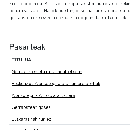
zirela gogoan du. Baita zelan tropa faxisten aurrerakadareki
behar izan zuten. Handik bueltan, baserria hankaz gora eta b
gerraostea ere ez zela gozoa izan gogoan dauka Txominek.
Pasarteak
TITULUA
Gerrak urten eta milizianoak etxean
Ebakuazioa Alonsotegira eta han ere bonbak
Alonsotegitik Arrazolara itzulera
Gerraostean gosea
Euskaraz nahinun ez