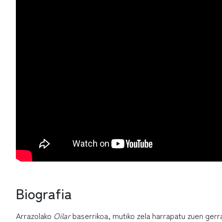
Biografia
Arrazolako
Oilar
baserrikoa, mutiko zela harrapatu zuen gerr