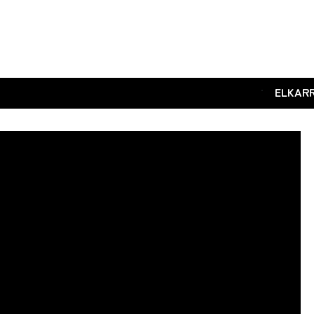
.
ELKAR