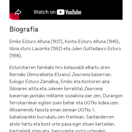
Biografia
Emilio Esturo Altuna (1937), Kontxi Esturo Altuna (1945),
Idoia sturo Lauzirika (1962) eta Julen Guttadauro Esturo
(1998).
Esturotarren familiako hiru belaunaldi elkartu ziren
Bernako (Amorebieta-Etxano)
Zearrena
baserrian.
Eulogio Esturo Zamalloa, Emilio eta Kontxiren aita
(Idoiaren aitita eta Julenen birraitita)
Zearrena
baserrian jaiotako militante sozialista izan zen. Durangon
ferrokarrilean egiten zuen behar eta UGTko kidea izen.
Altxamendu faxista eman zenean UGTko 1.
batailoiarekin burrukatu zen frentean. Santanderren
atxilo hartu eta bost urte pasa egin zituen kartzelan.
Kartzelatik irten eta, berrogeita zortzi urterekin,