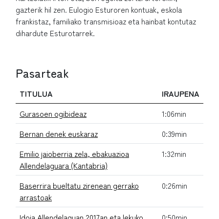
gazterik hil zen. Eulogio Esturoren kontuak, eskola
frankistaz, familiako transmisioaz eta hainbat kontutaz
dihardute Esturotarrek.
Pasarteak
TITULUA
IRAUPENA
Gurasoen ogibideaz
1:06min
Bernan denek euskaraz
0:39min
Emilio jaioberria zela, ebakuazioa
1:32min
Allendelaguara (Kantabria)
Baserrira bueltatu zirenean gerrako
0:26min
arrastoak
Idoia Allendelaguan 2017an eta lekuko
0:50min