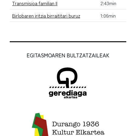
Transmisioa familian II
2:43min
Birlobaren iritzia birraititari buruz
1:06min
EGITASMOAREN BULTZATZAILEAK