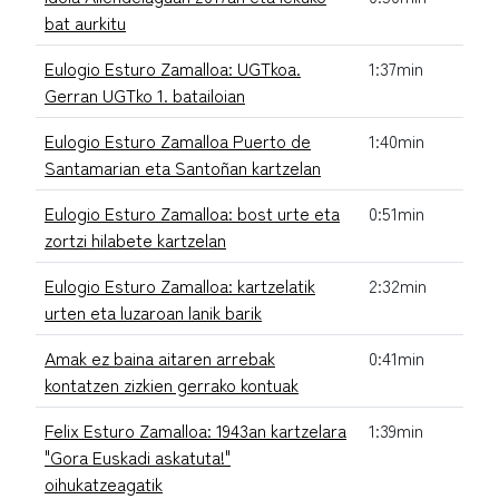
bat aurkitu
Eulogio Esturo Zamalloa: UGTkoa.
1:37min
Gerran UGTko 1. batailoian
Eulogio Esturo Zamalloa Puerto de
1:40min
Santamarian eta Santoñan kartzelan
Eulogio Esturo Zamalloa: bost urte eta
0:51min
zortzi hilabete kartzelan
Eulogio Esturo Zamalloa: kartzelatik
2:32min
urten eta luzaroan lanik barik
Amak ez baina aitaren arrebak
0:41min
kontatzen zizkien gerrako kontuak
Felix Esturo Zamalloa: 1943an kartzelara
1:39min
"Gora Euskadi askatuta!"
oihukatzeagatik