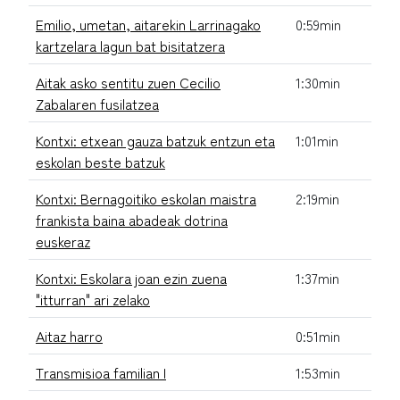
Emilio, umetan, aitarekin Larrinagako
0:59min
kartzelara lagun bat bisitatzera
Aitak asko sentitu zuen Cecilio
1:30min
Zabalaren fusilatzea
Kontxi: etxean gauza batzuk entzun eta
1:01min
eskolan beste batzuk
Kontxi: Bernagoitiko eskolan maistra
2:19min
frankista baina abadeak dotrina
euskeraz
Kontxi: Eskolara joan ezin zuena
1:37min
"itturran" ari zelako
Aitaz harro
0:51min
Transmisioa familian I
1:53min