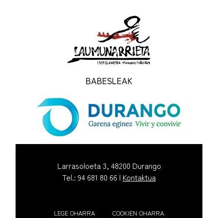
BABESLEAK
Larrasoloeta 3, 48200 Durango
Tel.: 94 681 80 66 |
Kontaktua
LEGE OHARRA
COOKIEN OHARRA