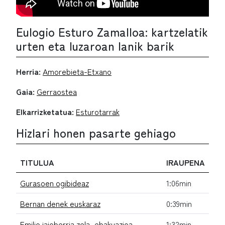
Eulogio Esturo Zamalloa: kartzelatik
urten eta luzaroan lanik barik
Herria:
Amorebieta-Etxano
Gaia:
Gerraostea
Elkarrizketatua:
Esturotarrak
Hizlari honen pasarte gehiago
TITULUA
IRAUPENA
Gurasoen ogibideaz
1:06min
Bernan denek euskaraz
0:39min
Emilio jaioberria zela, ebakuazioa
1:32min