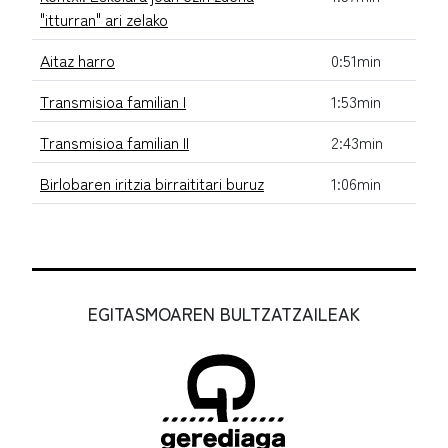
"itturran" ari zelako
Aitaz harro
0:51min
Transmisioa familian I
1:53min
Transmisioa familian II
2:43min
Birlobaren iritzia birraititari buruz
1:06min
EGITASMOAREN BULTZATZAILEAK