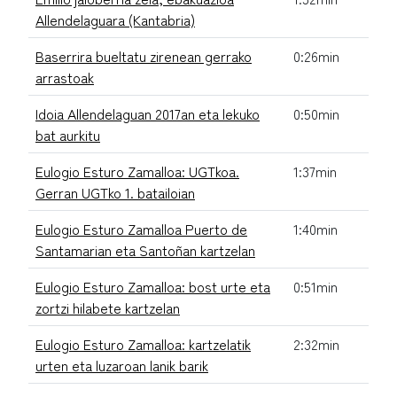
Allendelaguara (Kantabria)
Baserrira bueltatu zirenean gerrako
0:26min
arrastoak
Idoia Allendelaguan 2017an eta lekuko
0:50min
bat aurkitu
Eulogio Esturo Zamalloa: UGTkoa.
1:37min
Gerran UGTko 1. batailoian
Eulogio Esturo Zamalloa Puerto de
1:40min
Santamarian eta Santoñan kartzelan
Eulogio Esturo Zamalloa: bost urte eta
0:51min
zortzi hilabete kartzelan
Eulogio Esturo Zamalloa: kartzelatik
2:32min
urten eta luzaroan lanik barik