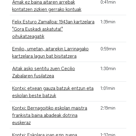
Amak ez baina aitaren arrebak
0:41min
kontatzen zizkien gerrako kontuak
Felix Esturo Zamalloa: 1943an kartzelara
1:39min
"Gora Euskadi askatuta!"
oihukatzeagatik
Emilio, umetan, aitarekin Larrinagako
0:59min
kartzelara lagun bat bisitatzera
Aitak asko sentitu zuen Cecilio
1:30min
Zabalaren fusilatzea
Kontxi: etxean gauza batzuk entzun eta
1:01min
eskolan beste batzuk
Kontxi: Bernagoitiko eskolan maistra
2:19min
frankista baina abadeak dotrina
euskeraz
Kontxi: Eskolara joan ezin zuena
1:37min