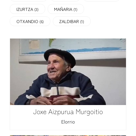
IZURTZA
MAÑARIA
(3)
(1)
OTXANDIO
ZALDIBAR
(6)
(1)
Joxe Aizpurua Murgoitio
Elorrio