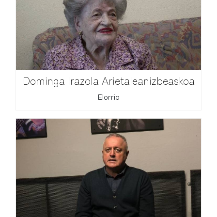
Dominga Irazola Arietaleanizbeaskoa
Elorrio