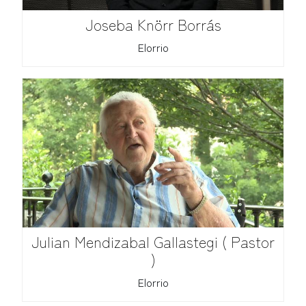
Joseba Knörr Borrás
Elorrio
Julian Mendizabal Gallastegi ( Pastor
)
Elorrio