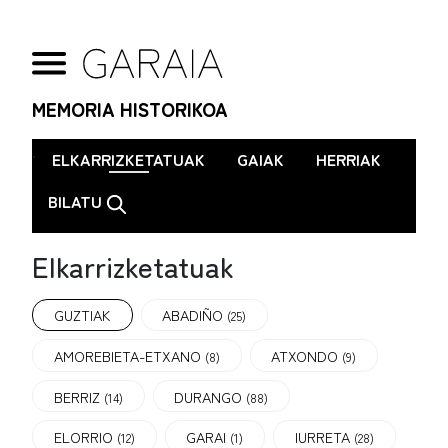
MEMORIA HISTORIKOA
.
ELKARRIZKETATUAK
GAIAK
HERRIAK
BILATU
Elkarrizketatuak
GUZTIAK
ABADIÑO
(25)
AMOREBIETA-ETXANO
ATXONDO
(8)
(9)
BERRIZ
DURANGO
(14)
(88)
ELORRIO
GARAI
IURRETA
(12)
(1)
(28)