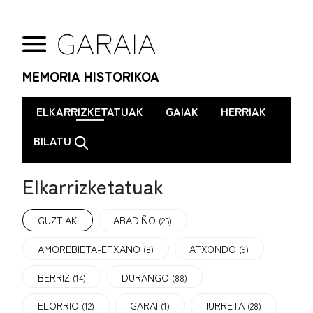
MEMORIA HISTORIKOA
.
ELKARRIZKETATUAK
GAIAK
HERRIAK
BILATU
Elkarrizketatuak
GUZTIAK
ABADIÑO
(25)
AMOREBIETA-ETXANO
ATXONDO
(8)
(9)
BERRIZ
DURANGO
(14)
(88)
ELORRIO
GARAI
IURRETA
(12)
(1)
(28)