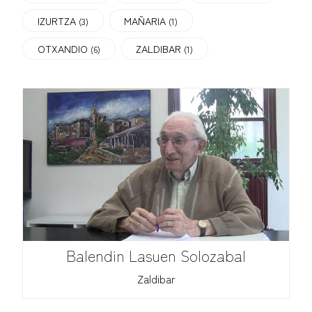
IZURTZA
MAÑARIA
(3)
(1)
OTXANDIO
ZALDIBAR
(6)
(1)
Balendin Lasuen Solozabal
Zaldibar