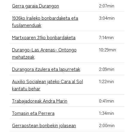
Gerra garaia Durangon
2:07min
1936ko Iraileko bonbardaketa eta
3:04min
fusilamenduak
Martxoaren 31ko bonbardaketa
7:14min
Durango-Las Arenas- Ontongo
10:29min
mehatzeak
Durangora itzulera eta lapurretak
2:09min
Auxilio Socialean jateko Cara al Sol
1:22min
kantatu behar
Trabajadoreak Andra Marin
0:41min
Tomasin eta Perrera
1:34min
Gerraostean bonbekin jolasean
2:00min