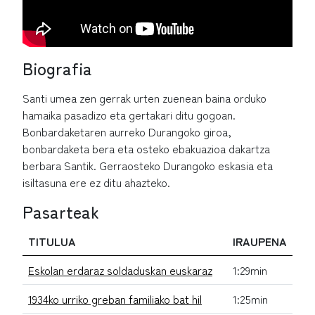
Biografia
Santi umea zen gerrak urten zuenean baina orduko
hamaika pasadizo eta gertakari ditu gogoan.
Bonbardaketaren aurreko Durangoko giroa,
bonbardaketa bera eta osteko ebakuazioa dakartza
berbara Santik. Gerraosteko Durangoko eskasia eta
isiltasuna ere ez ditu ahazteko.
Pasarteak
TITULUA
IRAUPENA
Eskolan erdaraz soldaduskan euskaraz
1:29min
1934ko urriko greban familiako bat hil
1:25min