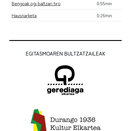
Bengoak ogi baltzari tiro
0:55min
Hausnarketa
0:26min
EGITASMOAREN BULTZATZAILEAK