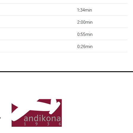
1:34min
2:00min
0:55min
0:26min