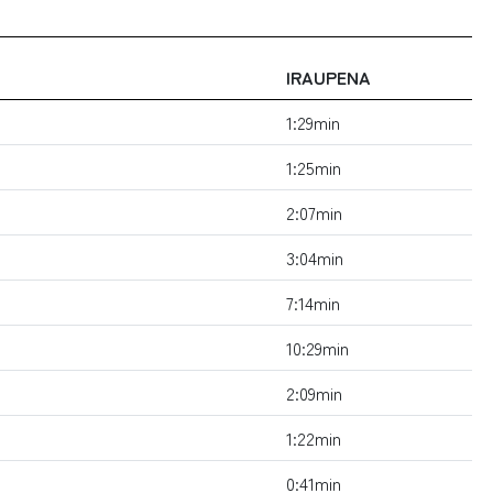
IRAUPENA
1:29min
1:25min
2:07min
3:04min
7:14min
10:29min
2:09min
1:22min
0:41min