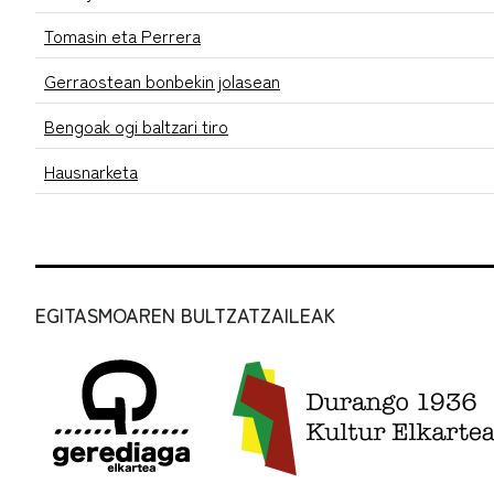
Tomasin eta Perrera
Gerraostean bonbekin jolasean
Bengoak ogi baltzari tiro
Hausnarketa
EGITASMOAREN BULTZATZAILEAK