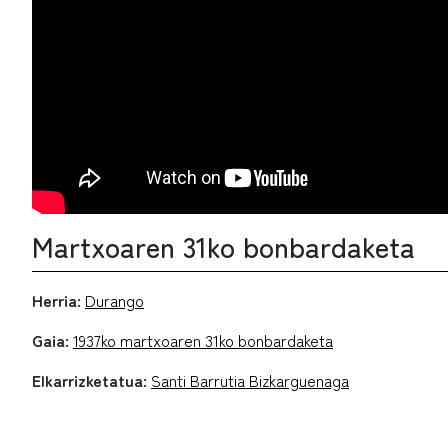
Martxoaren 31ko bonbardaketa
Herria:
Durango
Gaia:
1937ko martxoaren 31ko bonbardaketa
Elkarrizketatua:
Santi Barrutia Bizkarguenaga