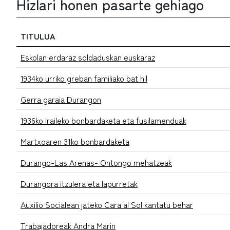
Hizlari honen pasarte gehiago
TITULUA
Eskolan erdaraz soldaduskan euskaraz
1934ko urriko greban familiako bat hil
Gerra garaia Durangon
1936ko Iraileko bonbardaketa eta fusilamenduak
Martxoaren 31ko bonbardaketa
Durango-Las Arenas- Ontongo mehatzeak
Durangora itzulera eta lapurretak
Auxilio Socialean jateko Cara al Sol kantatu behar
Trabajadoreak Andra Marin