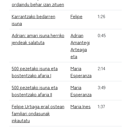
ordaindu behar izan zituen
Karrantzako bedarren
Felipe
1:26
isuna
Adrian: amari isuna herriko
Adrian
0:45
jendeak salatuta
Amantegi
Arteaga
eta
500 pezetako isuna eta
Maria
2:14
bostentzako afaria I
Esperanza
500 pezetako isuna eta
Maria
3:49
bostentzako afaria II
Esperanza
Felipe Urtiaga erail ostean
Maria Ines
1:37
familiari ondasunak
inkautatu