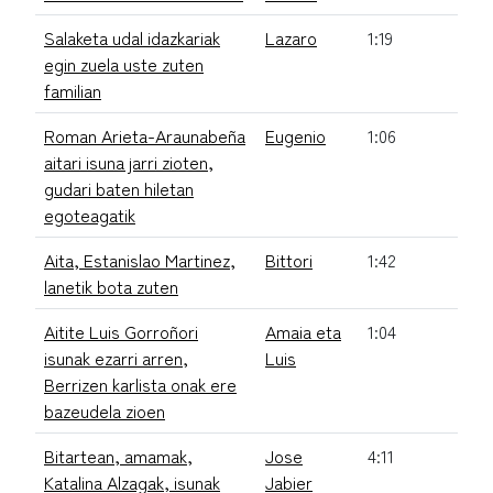
Salaketa udal idazkariak
Lazaro
1:19
egin zuela uste zuten
familian
Roman Arieta-Araunabeña
Eugenio
1:06
aitari isuna jarri zioten,
gudari baten hiletan
egoteagatik
Aita, Estanislao Martinez,
Bittori
1:42
lanetik bota zuten
Aitite Luis Gorroñori
Amaia eta
1:04
isunak ezarri arren,
Luis
Berrizen karlista onak ere
bazeudela zioen
Bitartean, amamak,
Jose
4:11
Katalina Alzagak, isunak
Jabier