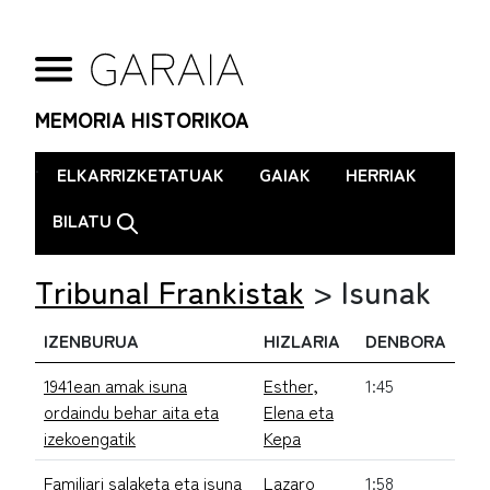
MEMORIA HISTORIKOA
.
ELKARRIZKETATUAK
GAIAK
HERRIAK
BILATU
Tribunal Frankistak
>
Isunak
IZENBURUA
HIZLARIA
DENBORA
1941ean amak isuna
Esther,
1:45
ordaindu behar aita eta
Elena eta
izekoengatik
Kepa
Familiari salaketa eta isuna
Lazaro
1:58