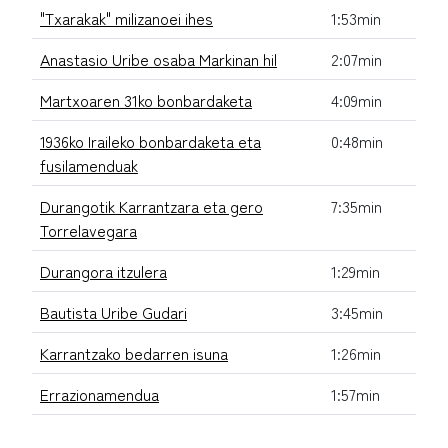
"Txarakak" milizanoei ihes
1:53min
Anastasio Uribe osaba Markinan hil
2:07min
Martxoaren 31ko bonbardaketa
4:09min
1936ko Iraileko bonbardaketa eta
0:48min
fusilamenduak
Durangotik Karrantzara eta gero
7:35min
Torrelavegara
Durangora itzulera
1:29min
Bautista Uribe Gudari
3:45min
Karrantzako bedarren isuna
1:26min
Errazionamendua
1:57min