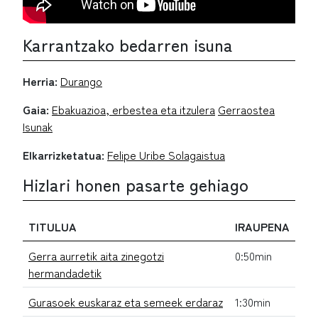
Karrantzako bedarren isuna
Herria:
Durango
Gaia:
Ebakuazioa, erbestea eta itzulera
Gerraostea
Isunak
Elkarrizketatua:
Felipe Uribe Solagaistua
Hizlari honen pasarte gehiago
TITULUA
IRAUPENA
Gerra aurretik aita zinegotzi
0:50min
hermandadetik
Gurasoek euskaraz eta semeek erdaraz
1:30min