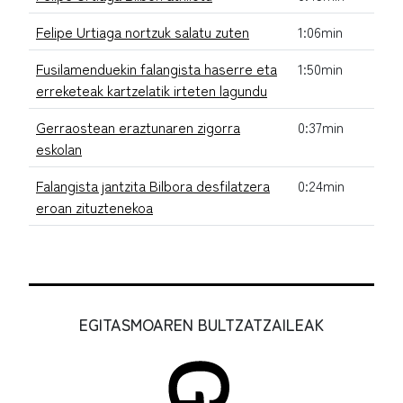
Felipe Urtiaga nortzuk salatu zuten
1:06min
Fusilamenduekin falangista haserre eta
1:50min
erreketeak kartzelatik irteten lagundu
Gerraostean eraztunaren zigorra
0:37min
eskolan
Falangista jantzita Bilbora desfilatzera
0:24min
eroan zituztenekoa
EGITASMOAREN BULTZATZAILEAK