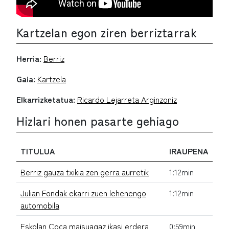
Kartzelan egon ziren berriztarrak
Herria:
Berriz
Gaia:
Kartzela
Elkarrizketatua:
Ricardo Lejarreta Arginzoniz
Hizlari honen pasarte gehiago
TITULUA
IRAUPENA
Berriz gauza txikia zen gerra aurretik
1:12min
Julian Fondak ekarri zuen lehenengo
1:12min
automobila
Eskolan Coca maisuagaz ikasi erdera
0:59min