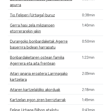
apurra
Tio Feliperi (Urtiaga) buruz
0:38min
Gerra hasi zela milizianoen
1:40min
etorrerarekin jakin
Durangoko bonbardaketak Agerre
0:50min
baserrira bidean harrapatu
Bonbardaketaren ostean familia
1:22min
Agerrera eta aita frentean
Aitari janaria eroatera Larrinagako
2:09min
kartzelara
Aitaren kartzelaldiko akorduak
2:18min
Kartzelan egon ziren berriztarrak
1:49min
Felipe Urtiaga Bilbon atxilotu
0:43min