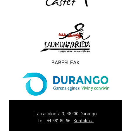
BABESLEAK
Larrasoloeta 3, 48200 Durango
Tel.: 94 681 80 66 |
Kontaktua