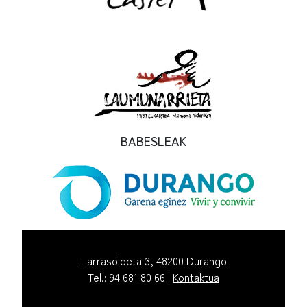
BABESLEAK
Larrasoloeta 3, 48200 Durango
Tel.: 94 681 80 66 |
Kontaktua