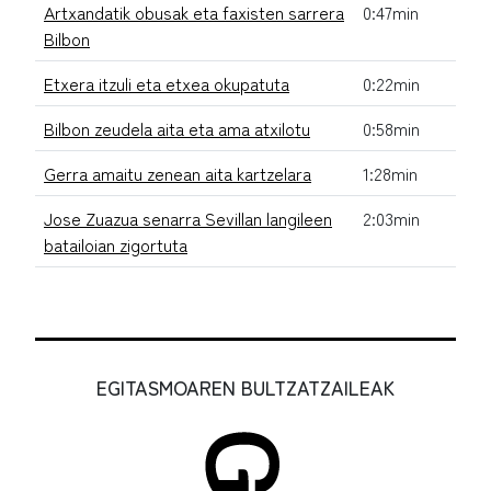
Artxandatik obusak eta faxisten sarrera
0:47min
Bilbon
Etxera itzuli eta etxea okupatuta
0:22min
Bilbon zeudela aita eta ama atxilotu
0:58min
Gerra amaitu zenean aita kartzelara
1:28min
Jose Zuazua senarra Sevillan langileen
2:03min
batailoian zigortuta
EGITASMOAREN BULTZATZAILEAK