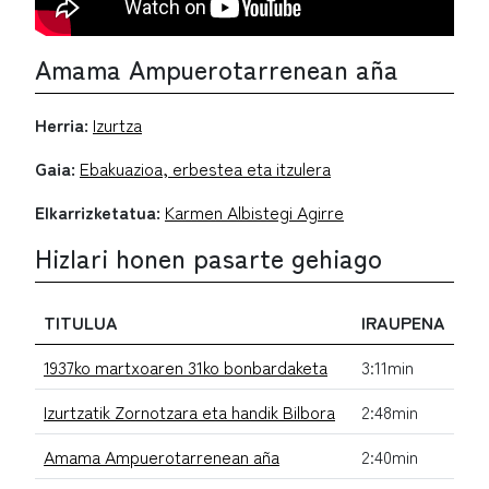
Amama Ampuerotarrenean aña
Herria:
Izurtza
Gaia:
Ebakuazioa, erbestea eta itzulera
Elkarrizketatua:
Karmen Albistegi Agirre
Hizlari honen pasarte gehiago
TITULUA
IRAUPENA
1937ko martxoaren 31ko bonbardaketa
3:11min
Izurtzatik Zornotzara eta handik Bilbora
2:48min
Amama Ampuerotarrenean aña
2:40min