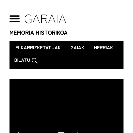
MEMORIA HISTORIKOA
.
ELKARRIZKETATUAK
GAIAK
HERRIAK
BILATU