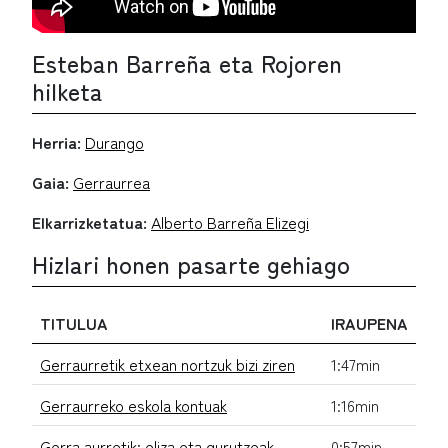
Esteban Barreña eta Rojoren
hilketa
Herria:
Durango
Gaia:
Gerraurrea
Elkarrizketatua:
Alberto Barreña Elizegi
Hizlari honen pasarte gehiago
TITULUA
IRAUPENA
Gerraurretik etxean nortzuk bizi ziren
1:47min
Gerraurreko eskola kontuak
1:16min
Gerra aurretik: eliza eta gurutzeak
0:57min