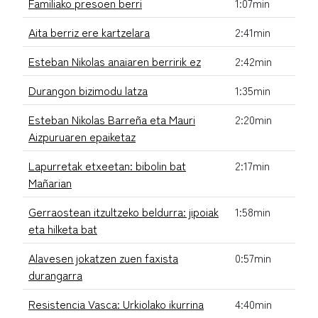
Familiako presoen berri
1:07min
Aita berriz ere kartzelara
2:41min
Esteban Nikolas anaiaren berririk ez
2:42min
Durangon bizimodu latza
1:35min
Esteban Nikolas Barreña eta Mauri
2:20min
Aizpuruaren epaiketaz
Lapurretak etxeetan: bibolin bat
2:17min
Mañarian
Gerraostean itzultzeko beldurra: jipoiak
1:58min
eta hilketa bat
Alavesen jokatzen zuen faxista
0:57min
durangarra
Resistencia Vasca: Urkiolako ikurrina
4:40min