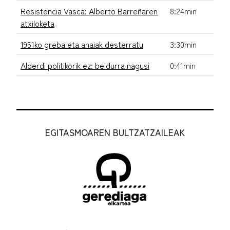
Resistencia Vasca: Alberto Barreñaren
8:24min
atxiloketa
1951ko greba eta anaiak desterratu
3:30min
Alderdi politikorik ez: beldurra nagusi
0:41min
EGITASMOAREN BULTZATZAILEAK