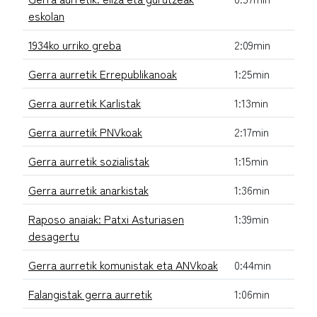
eskolan
1934ko urriko greba
2:09min
Gerra aurretik Errepublikanoak
1:25min
Gerra aurretik Karlistak
1:13min
Gerra aurretik PNVkoak
2:17min
Gerra aurretik sozialistak
1:15min
Gerra aurretik anarkistak
1:36min
Raposo anaiak: Patxi Asturiasen
1:39min
desagertu
Gerra aurretik komunistak eta ANVkoak
0:44min
Falangistak gerra aurretik
1:06min