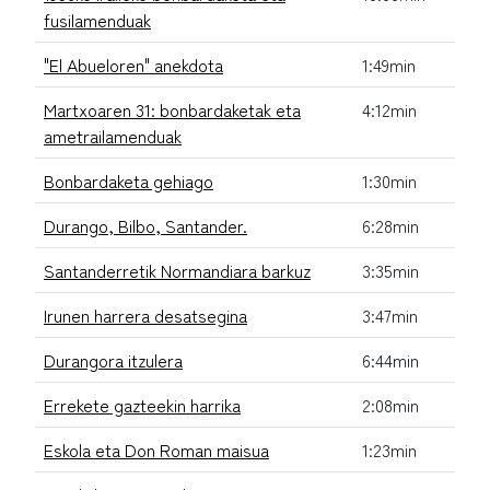
fusilamenduak
"El Abueloren" anekdota
1:49min
Martxoaren 31: bonbardaketak eta
4:12min
ametrailamenduak
Bonbardaketa gehiago
1:30min
Durango, Bilbo, Santander.
6:28min
Santanderretik Normandiara barkuz
3:35min
Irunen harrera desatsegina
3:47min
Durangora itzulera
6:44min
Errekete gazteekin harrika
2:08min
Eskola eta Don Roman maisua
1:23min