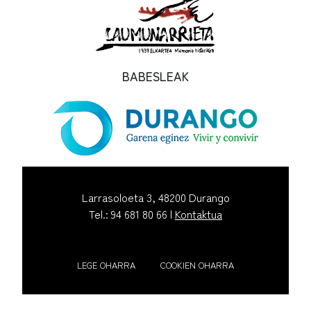
BABESLEAK
Larrasoloeta 3, 48200 Durango
Tel.: 94 681 80 66 |
Kontaktua
LEGE OHARRA
COOKIEN OHARRA