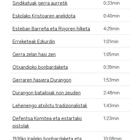
Sindikatuak gerra aurretik
0:33min
Eskolako Kristoaren anekdota
0:40min
Esteban Barreña eta Rojoren hilketa
4:29min
Erreketeak Ezkurdin
1:01min
Gerra zelan hasi zen
1:05min
Otxandioko bonbardaketa
0:39min
Gerraren hasiera Durangon
1:53min
Durangon batailoiak non zeuden
2:48min
Lehenengo atxilotu tradizionalistak
1:43min
Defentsa Komitea eta estartako
1:23min
pistolak
1936ko Iraileko bonbardaketa eta
10:08min