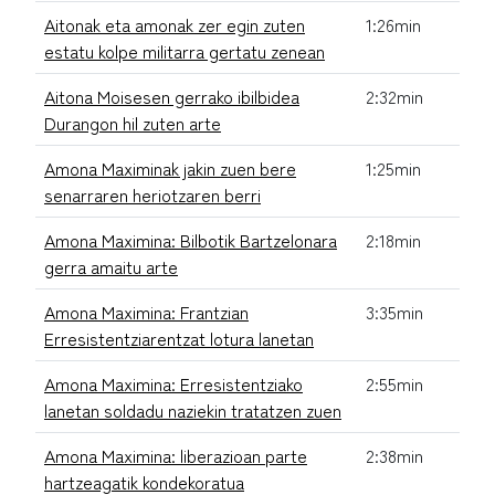
Aitonak eta amonak zer egin zuten
1:26min
estatu kolpe militarra gertatu zenean
Aitona Moisesen gerrako ibilbidea
2:32min
Durangon hil zuten arte
Amona Maximinak jakin zuen bere
1:25min
senarraren heriotzaren berri
Amona Maximina: Bilbotik Bartzelonara
2:18min
gerra amaitu arte
Amona Maximina: Frantzian
3:35min
Erresistentziarentzat lotura lanetan
Amona Maximina: Erresistentziako
2:55min
lanetan soldadu naziekin tratatzen zuen
Amona Maximina: liberazioan parte
2:38min
hartzeagatik kondekoratua