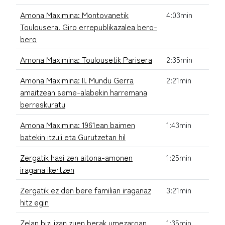
Amona Maximina: Montovanetik
4:03min
Toulousera. Giro errepublikazalea bero-
bero
Amona Maximina: Toulousetik Parisera
2:35min
Amona Maximina: II. Mundu Gerra
2:21min
amaitzean seme-alabekin harremana
berreskuratu
Amona Maximina: 1961ean baimen
1:43min
batekin itzuli eta Gurutzetan hil
Zergatik hasi zen aitona-amonen
1:25min
iragana ikertzen
Zergatik ez den bere familian iraganaz
3:21min
hitz egin
Zelan bizi izan zuen berak umezaroan
1:35min