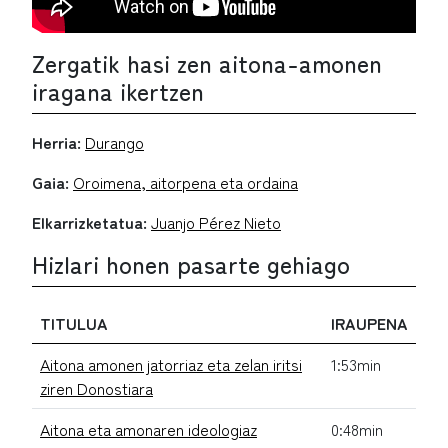
Zergatik hasi zen aitona-amonen
iragana ikertzen
Herria:
Durango
Gaia:
Oroimena, aitorpena eta ordaina
Elkarrizketatua:
Juanjo Pérez Nieto
Hizlari honen pasarte gehiago
TITULUA
IRAUPENA
Aitona amonen jatorriaz eta zelan iritsi
1:53min
ziren Donostiara
Aitona eta amonaren ideologiaz
0:48min