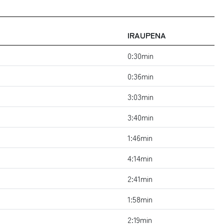
IRAUPENA
0:30min
0:36min
3:03min
3:40min
1:46min
4:14min
2:41min
1:58min
2:19min