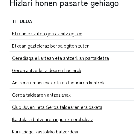
Hizlari honen pasarte gehiago
TITULUA
Etxean ez zuten gerraz hitz egiten
Etxean gazteleraz berba egiten zuten
Gerediaga elkartean eta antzerkian partaidetza
Geroa antzerki taldearen hasierak
Antzerki emanaldiak eta diktaduraren kontrola
Geroa taldearen antzezlanak
Club Juvenil eta Geroa taldearen eraldaketa
Ikastolara batzearen inguruko erabakiaz
Kurutziaga ikastolako batzordean