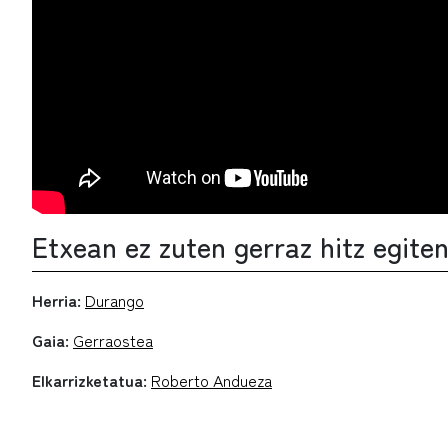
Etxean ez zuten gerraz hitz egite
Herria:
Durango
Gaia:
Gerraostea
Elkarrizketatua:
Roberto Andueza