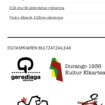
ESB eta HB alderdietan militantzia
Pedro Alberdi, ESBren ideologoa
EGITASMOAREN BULTZATZAILEAK