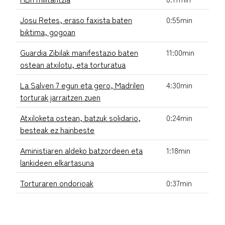
Josu Retes, eraso faxista baten
0:55min
biktima, gogoan
Guardia Zibilak manifestazio baten
11:00min
ostean atxilotu, eta torturatua
La Salven 7 egun eta gero, Madrilen
4:30min
torturak jarraitzen zuen
Atxiloketa ostean, batzuk solidario,
0:24min
besteak ez hainbeste
Aministiaren aldeko batzordeen eta
1:18min
lankideen elkartasuna
Torturaren ondorioak
0:37min