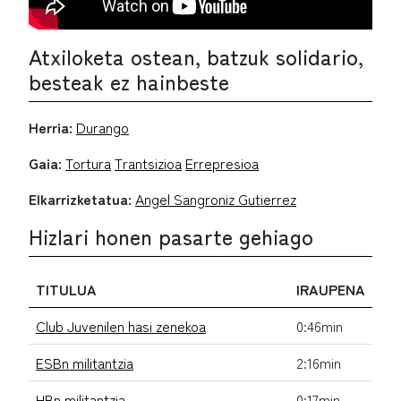
Atxiloketa ostean, batzuk solidario,
besteak ez hainbeste
Herria:
Durango
Gaia:
Tortura
Trantsizioa
Errepresioa
Elkarrizketatua:
Angel Sangroniz Gutierrez
Hizlari honen pasarte gehiago
TITULUA
IRAUPENA
Club Juvenilen hasi zenekoa
0:46min
ESBn militantzia
2:16min
HBn militantzia
0:17min