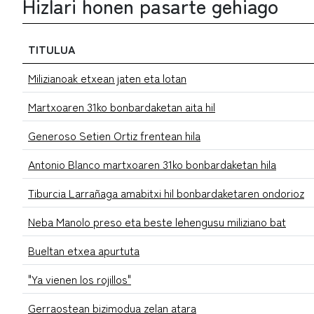
Hizlari honen pasarte gehiago
TITULUA
Milizianoak etxean jaten eta lotan
Martxoaren 31ko bonbardaketan aita hil
Generoso Setien Ortiz frentean hila
Antonio Blanco martxoaren 31ko bonbardaketan hila
Tiburcia Larrañaga amabitxi hil bonbardaketaren ondorioz
Neba Manolo preso eta beste lehengusu miliziano bat
Bueltan etxea apurtuta
"Ya vienen los rojillos"
Gerraostean bizimodua zelan atara