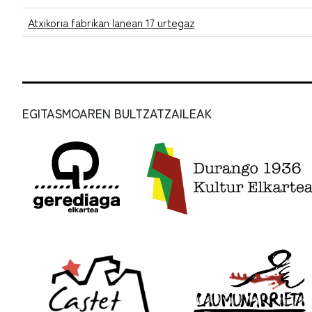
Atxikoria fabrikan lanean 17 urtegaz
EGITASMOAREN BULTZATZAILEAK