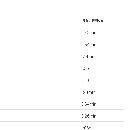
IRAUPENA
0:43min
3:54min
1:14min
1:35min
0:10min
1:41min
0:54min
0:26min
1:03min