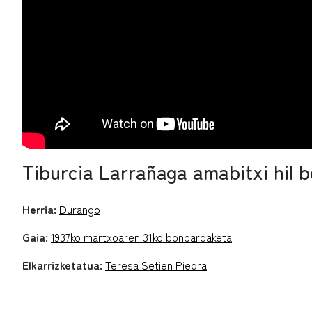
Tiburcia Larrañaga amabitxi hil 
Herria:
Durango
Gaia:
1937ko martxoaren 31ko bonbardaketa
Elkarrizketatua:
Teresa Setien Piedra