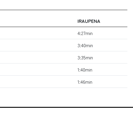
IRAUPENA
4:27min
3:40min
3:35min
1:40min
1:46min