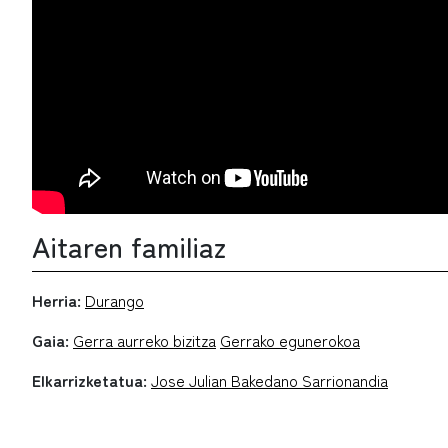
Aitaren familiaz
Herria:
Durango
Gaia:
Gerra aurreko bizitza
Gerrako egunerokoa
Elkarrizketatua:
Jose Julian Bakedano Sarrionandia