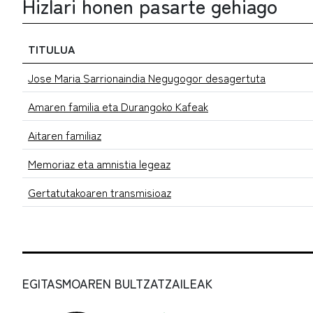
Hizlari honen pasarte gehiago
TITULUA
Jose Maria Sarrionaindia Negugogor desagertuta
Amaren familia eta Durangoko Kafeak
Aitaren familiaz
Memoriaz eta amnistia legeaz
Gertatutakoaren transmisioaz
EGITASMOAREN BULTZATZAILEAK