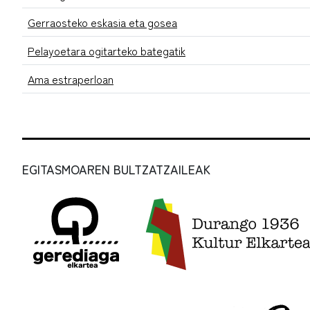
Gerraosteko eskasia eta gosea
Pelayoetara ogitarteko bategatik
Ama estraperloan
EGITASMOAREN BULTZATZAILEAK