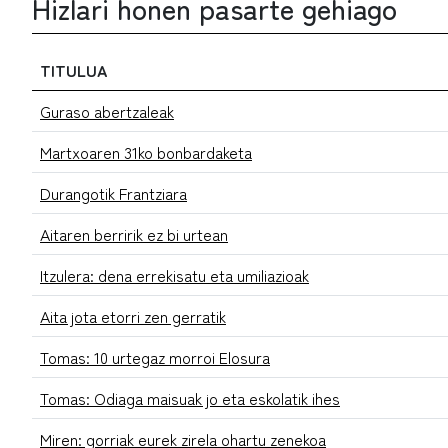
Hizlari honen pasarte gehiago
TITULUA
Guraso abertzaleak
Martxoaren 31ko bonbardaketa
Durangotik Frantziara
Aitaren berririk ez bi urtean
Itzulera: dena errekisatu eta umiliazioak
Aita jota etorri zen gerratik
Tomas: 10 urtegaz morroi Elosura
Tomas: Odiaga maisuak jo eta eskolatik ihes
Miren: gorriak eurek zirela ohartu zenekoa