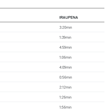
IRAUPENA
3:20min
1:39min
4:59min
1:06min
4:09min
0:56min
2:12min
1:26min
1:56min