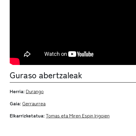
Guraso abertzaleak
Herria:
Durango
Gaia:
Gerraurrea
Elkarrizketatua:
Tomas eta Miren Espin Irigoien