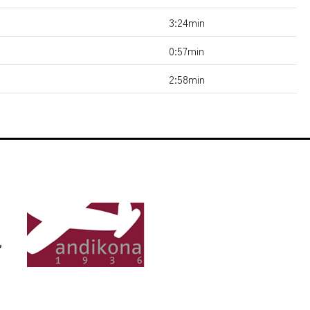
3:24min
0:57min
2:58min