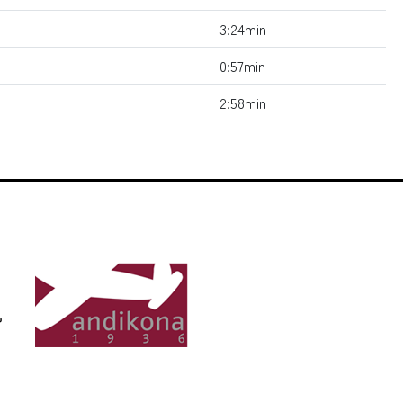
3:24min
0:57min
2:58min