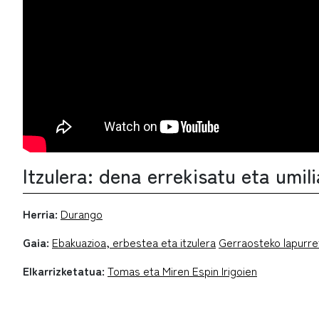
Itzulera: dena errekisatu eta umil
Herria:
Durango
Gaia:
Ebakuazioa, erbestea eta itzulera
Gerraosteko lapurre
Elkarrizketatua:
Tomas eta Miren Espin Irigoien