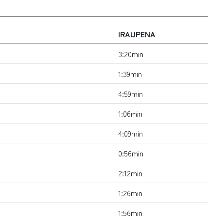
IRAUPENA
3:20min
1:39min
4:59min
1:06min
4:09min
0:56min
2:12min
1:26min
1:56min