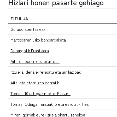
Hizlari honen pasarte gehiago
TITULUA
Guraso abertzaleak
Martxoaren 31ko bonbardaketa
Durangotik Frantziara
Aitaren berririk ez bi urtean
Itzulera: dena errekisatu eta umiliazioak
Aita jota etorri zen gerratik
Tomas: 10 urtegaz morroi Elosura
Tomas: Odiaga maisuak jo eta eskolatik ihes
Miren: gorriak eurek zirela ohartu zenekoa