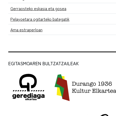
Gerraosteko eskasia eta gosea
Pelayoetara ogitarteko bategatik
Ama estraperloan
EGITASMOAREN BULTZATZAILEAK