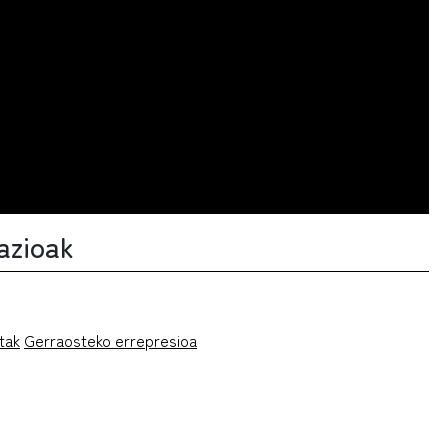
iazioak
tak
Gerraosteko errepresioa