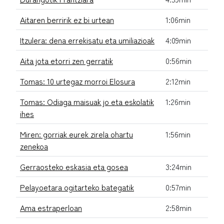
Aitaren berririk ez bi urtean
1:06min
Itzulera: dena errekisatu eta umiliazioak
4:09min
Aita jota etorri zen gerratik
0:56min
Tomas: 10 urtegaz morroi Elosura
2:12min
Tomas: Odiaga maisuak jo eta eskolatik
1:26min
ihes
Miren: gorriak eurek zirela ohartu
1:56min
zenekoa
Gerraosteko eskasia eta gosea
3:24min
Pelayoetara ogitarteko bategatik
0:57min
Ama estraperloan
2:58min