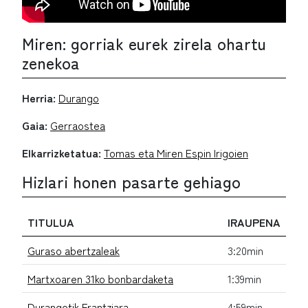
Miren: gorriak eurek zirela ohartu
zenekoa
Herria:
Durango
Gaia:
Gerraostea
Elkarrizketatua:
Tomas eta Miren Espin Irigoien
Hizlari honen pasarte gehiago
TITULUA
IRAUPENA
Guraso abertzaleak
3:20min
Martxoaren 31ko bonbardaketa
1:39min
Durangotik Frantziara
4:59min