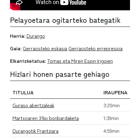
Pelayoetara ogitarteko bategatik
Herria:
Durango
Gaia:
Gerraosteko eskasia
Gerraosteko errepresioa
Elkarrizketatua:
Tomas eta Miren Espin Irigoien
Hizlari honen pasarte gehiago
TITULUA
IRAUPENA
Guraso abertzaleak
3:20min
Martxoaren 31ko bonbardaketa
1:39min
Durangotik Frantziara
4:59min