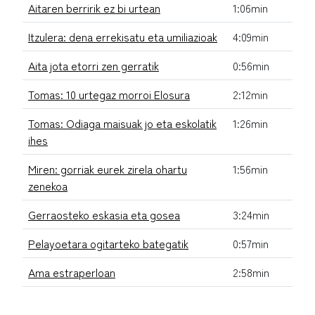
Aitaren berririk ez bi urtean
1:06min
Itzulera: dena errekisatu eta umiliazioak
4:09min
Aita jota etorri zen gerratik
0:56min
Tomas: 10 urtegaz morroi Elosura
2:12min
Tomas: Odiaga maisuak jo eta eskolatik
1:26min
ihes
Miren: gorriak eurek zirela ohartu
1:56min
zenekoa
Gerraosteko eskasia eta gosea
3:24min
Pelayoetara ogitarteko bategatik
0:57min
Ama estraperloan
2:58min