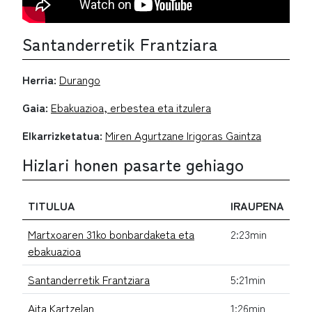
Santanderretik Frantziara
Herria:
Durango
Gaia:
Ebakuazioa, erbestea eta itzulera
Elkarrizketatua:
Miren Agurtzane Irigoras Gaintza
Hizlari honen pasarte gehiago
TITULUA
IRAUPENA
Martxoaren 31ko bonbardaketa eta
2:23min
ebakuazioa
Santanderretik Frantziara
5:21min
Aita Kartzelan
1:26min