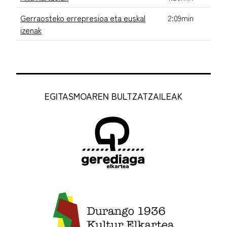
Gerraosteko errepresioa eta euskal
2:09min
izenak
EGITASMOAREN BULTZATZAILEAK