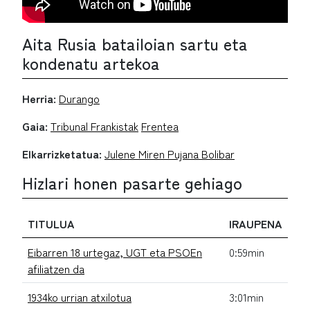
Aita Rusia batailoian sartu eta
kondenatu artekoa
Herria:
Durango
Gaia:
Tribunal Frankistak
Frentea
Elkarrizketatua:
Julene Miren Pujana Bolibar
Hizlari honen pasarte gehiago
TITULUA
IRAUPENA
Eibarren 18 urtegaz, UGT eta PSOEn
0:59min
afiliatzen da
1934ko urrian atxilotua
3:01min