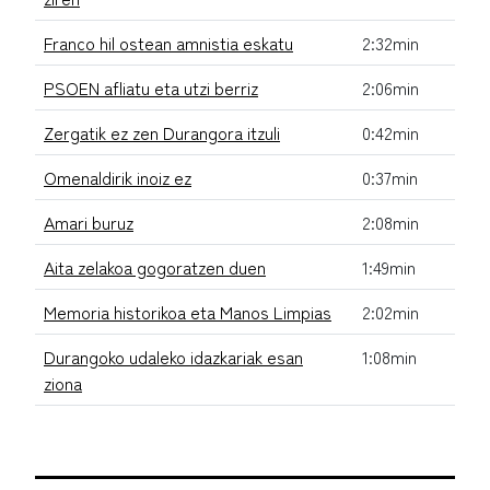
Franco hil ostean amnistia eskatu
2:32min
PSOEN afliatu eta utzi berriz
2:06min
Zergatik ez zen Durangora itzuli
0:42min
Omenaldirik inoiz ez
0:37min
Amari buruz
2:08min
Aita zelakoa gogoratzen duen
1:49min
Memoria historikoa eta Manos Limpias
2:02min
Durangoko udaleko idazkariak esan
1:08min
ziona