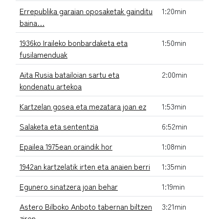
Errepublika garaian oposaketak gainditu
1:20min
baina…
1936ko Iraileko bonbardaketa eta
1:50min
fusilamenduak
Aita Rusia batailoian sartu eta
2:00min
kondenatu artekoa
Kartzelan gosea eta mezatara joan ez
1:53min
Salaketa eta sententzia
6:52min
Epailea 1975ean oraindik hor
1:08min
1942an kartzelatik irten eta anaien berri
1:35min
Egunero sinatzera joan behar
1:19min
Astero Bilboko Anboto tabernan biltzen
3:21min
ziren