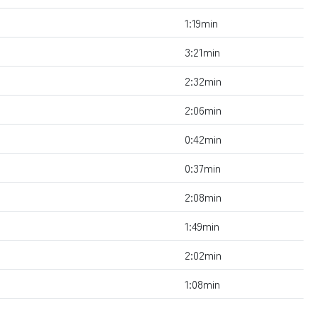
1:19min
3:21min
2:32min
2:06min
0:42min
0:37min
2:08min
1:49min
2:02min
1:08min