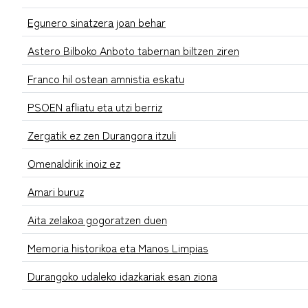
Egunero sinatzera joan behar
Astero Bilboko Anboto tabernan biltzen ziren
Franco hil ostean amnistia eskatu
PSOEN afliatu eta utzi berriz
Zergatik ez zen Durangora itzuli
Omenaldirik inoiz ez
Amari buruz
Aita zelakoa gogoratzen duen
Memoria historikoa eta Manos Limpias
Durangoko udaleko idazkariak esan ziona