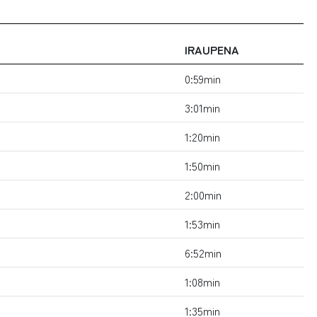
IRAUPENA
0:59min
3:01min
1:20min
1:50min
2:00min
1:53min
6:52min
1:08min
1:35min