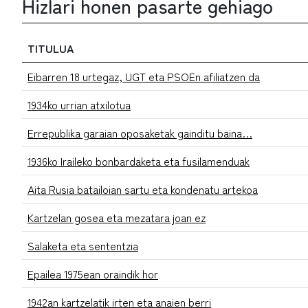
Hizlari honen pasarte gehiago
TITULUA
Eibarren 18 urtegaz, UGT eta PSOEn afiliatzen da
1934ko urrian atxilotua
Errepublika garaian oposaketak gainditu baina…
1936ko Iraileko bonbardaketa eta fusilamenduak
Aita Rusia batailoian sartu eta kondenatu artekoa
Kartzelan gosea eta mezatara joan ez
Salaketa eta sententzia
Epailea 1975ean oraindik hor
1942an kartzelatik irten eta anaien berri