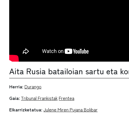
Aita Rusia batailoian sartu eta k
Herria:
Durango
Gaia:
Tribunal Frankistak
Frentea
Elkarrizketatua:
Julene Miren Pujana Bolibar