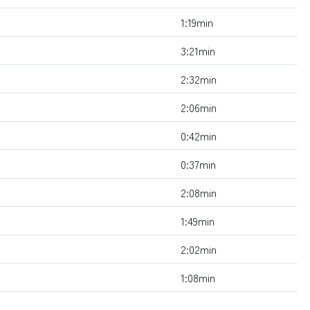
1:19min
3:21min
2:32min
2:06min
0:42min
0:37min
2:08min
1:49min
2:02min
1:08min