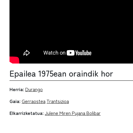
Epailea 1975ean oraindik hor
Herria:
Durango
Gaia:
Gerraostea
Trantsizioa
Elkarrizketatua:
Julene Miren Pujana Bolibar