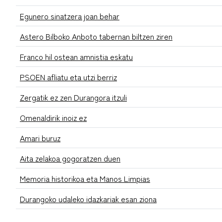
Egunero sinatzera joan behar
Astero Bilboko Anboto tabernan biltzen ziren
Franco hil ostean amnistia eskatu
PSOEN afliatu eta utzi berriz
Zergatik ez zen Durangora itzuli
Omenaldirik inoiz ez
Amari buruz
Aita zelakoa gogoratzen duen
Memoria historikoa eta Manos Limpias
Durangoko udaleko idazkariak esan ziona