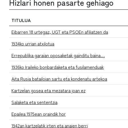
Hizlari honen pasarte gehiago
TITULUA
Eibarren 18 urtegaz, UGT eta PSOEn afiliatzen da
1934ko urrian atxilotua
Errepublika garaian oposaketak gainditu baina…
1936ko Iraileko bonbardaketa eta fusilamenduak
Aita Rusia batailoian sartu eta kondenatu artekoa
Kartzelan gosea eta mezatara joan ez
Salaketa eta sententzia
Epailea 1975ean oraindik hor
1942an kartzelatik irten eta anaien berri