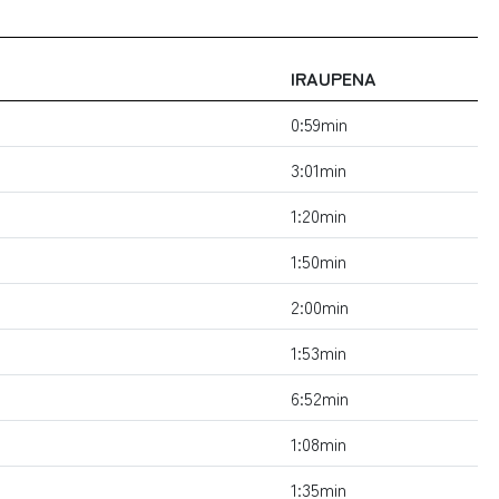
IRAUPENA
0:59min
3:01min
1:20min
1:50min
2:00min
1:53min
6:52min
1:08min
1:35min