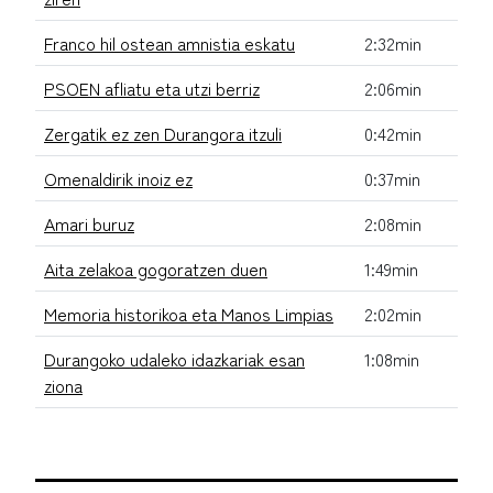
Franco hil ostean amnistia eskatu
2:32min
PSOEN afliatu eta utzi berriz
2:06min
Zergatik ez zen Durangora itzuli
0:42min
Omenaldirik inoiz ez
0:37min
Amari buruz
2:08min
Aita zelakoa gogoratzen duen
1:49min
Memoria historikoa eta Manos Limpias
2:02min
Durangoko udaleko idazkariak esan
1:08min
ziona