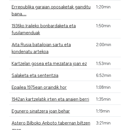
Errepublika garaian oposaketak gainditu
1:20min
baina…
1936ko Iraileko bonbardaketa eta
1:50min
fusilamenduak
Aita Rusia batailoian sartu eta
2:00min
kondenatu artekoa
Kartzelan gosea eta mezatara joan ez
1:53min
Salaketa eta sententzia
6:52min
Epailea 1975ean oraindik hor
1:08min
1942an kartzelatik irten eta anaien berri
1:35min
Egunero sinatzera joan behar
1:19min
Astero Bilboko Anboto tabernan biltzen
3:21min
ziren