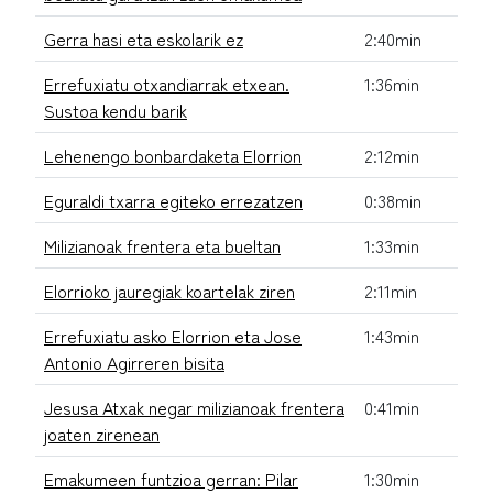
Gerra hasi eta eskolarik ez
2:40min
Errefuxiatu otxandiarrak etxean.
1:36min
Sustoa kendu barik
Lehenengo bonbardaketa Elorrion
2:12min
Eguraldi txarra egiteko errezatzen
0:38min
Milizianoak frentera eta bueltan
1:33min
Elorrioko jauregiak koartelak ziren
2:11min
Errefuxiatu asko Elorrion eta Jose
1:43min
Antonio Agirreren bisita
Jesusa Atxak negar milizianoak frentera
0:41min
joaten zirenean
Emakumeen funtzioa gerran: Pilar
1:30min