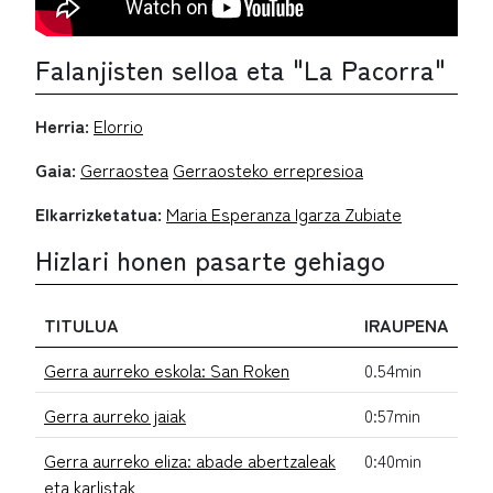
Falanjisten selloa eta "La Pacorra"
Herria:
Elorrio
Gaia:
Gerraostea
Gerraosteko errepresioa
Elkarrizketatua:
Maria Esperanza Igarza Zubiate
Hizlari honen pasarte gehiago
TITULUA
IRAUPENA
Gerra aurreko eskola: San Roken
0.54min
Gerra aurreko jaiak
0:57min
Gerra aurreko eliza: abade abertzaleak
0:40min
eta karlistak