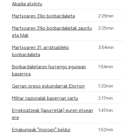
Abadia atxilotu
Martxoaren 31ko bonbardaketa
2:29min
Martxoaren 31ko bonbardaketak zauritu
2:25min
eta hilak
Martxoaren 31: arratsaldeko
3:54min
bonbardaketa
Bonbardaketaren hurrengo egunean
1:54min
baserrira
Gerran: preso eskuindarrak Elorrion
1:33min
Militar nazionalak baserrian sartu
2:17min
Errekisatzeak (lapurretak) euren etxean
1:47min
ere
Emakumeak "moroen" beldur
1:52min