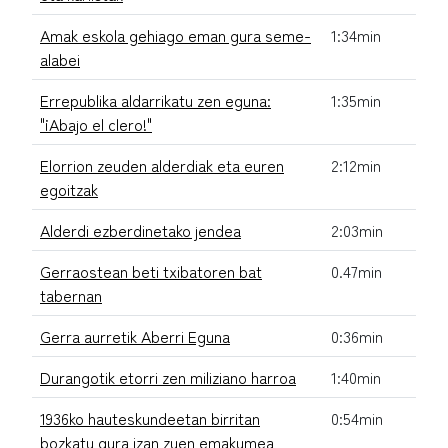
Amak eskola gehiago eman gura seme-
1:34min
alabei
Errepublika aldarrikatu zen eguna:
1:35min
"¡Abajo el clero!"
Elorrion zeuden alderdiak eta euren
2:12min
egoitzak
Alderdi ezberdinetako jendea
2:03min
Gerraostean beti txibatoren bat
0.47min
tabernan
Gerra aurretik Aberri Eguna
0:36min
Durangotik etorri zen miliziano harroa
1:40min
1936ko hauteskundeetan birritan
0:54min
bozkatu gura izan zuen emakumea