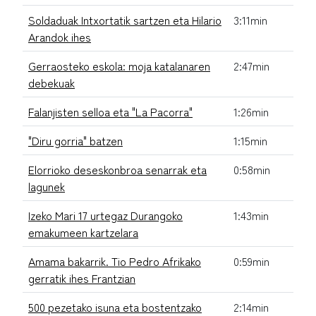
Soldaduak Intxortatik sartzen eta Hilario
3:11min
Arandok ihes
Gerraosteko eskola: moja katalanaren
2:47min
debekuak
Falanjisten selloa eta "La Pacorra"
1:26min
"Diru gorria" batzen
1:15min
Elorrioko deseskonbroa senarrak eta
0:58min
lagunek
Izeko Mari 17 urtegaz Durangoko
1:43min
emakumeen kartzelara
Amama bakarrik. Tio Pedro Afrikako
0:59min
gerratik ihes Frantzian
500 pezetako isuna eta bostentzako
2:14min