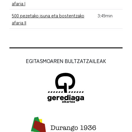
afaria I
500 pezetako isuna eta bostentzako
3:49min
afaria II
EGITASMOAREN BULTZATZAILEAK