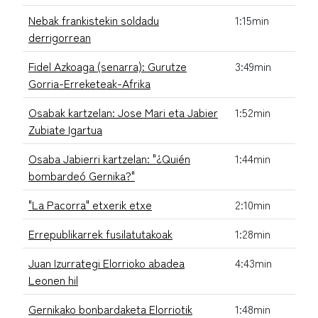
Nebak frankistekin soldadu
1:15min
derrigorrean
Fidel Azkoaga (senarra): Gurutze
3:49min
Gorria-Erreketeak-Afrika
Osabak kartzelan: Jose Mari eta Jabier
1:52min
Zubiate Igartua
Osaba Jabierri kartzelan: "¿Quién
1:44min
bombardeó Gernika?"
"La Pacorra" etxerik etxe
2:10min
Errepublikarrek fusilatutakoak
1:28min
Juan Izurrategi Elorrioko abadea
4:43min
Leonen hil
Gernikako bonbardaketa Elorriotik
1:48min